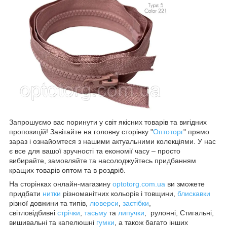
Запрошуємо вас поринути у світ якісних товарів та вигідних
пропозицій! Завітайте на головну сторінку "
Оптоторг
" прямо
зараз і ознайомтеся з нашими актуальними колекціями. У нас
є все для вашої зручності та економії часу – просто
вибирайте, замовляйте та насолоджуйтесь придбанням
кращих товарів оптом та в роздріб.
На сторінках онлайн-магазину
optotorg.com.ua
ви зможете
придбати
нитки
різноманітних кольорів і товщини,
блискавки
різної довжини та типів,
люверси
,
застібки
,
світловідбивні
стрічки
,
тасьму
та
липучки
, рулонні, Стигальні,
вишивальні та капелюшні
гумки
, а також багато інших