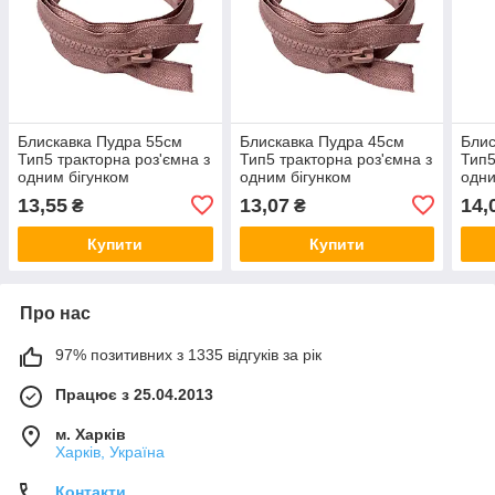
Блискавка Пудра 55см
Блискавка Пудра 45см
Блис
Тип5 тракторна роз'ємна з
Тип5 тракторна роз'ємна з
Тип5
одним бігунком
одним бігунком
одни
13,55
13,07
14,
₴
₴
Купити
Купити
Про нас
97% позитивних з 1335 відгуків за рік
Працює з 25.04.2013
м. Харків
Харків, Україна
Контакти