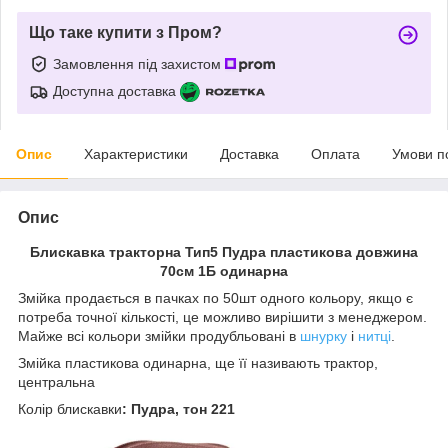
Що таке купити з Пром?
Замовлення під захистом
Доступна доставка
Опис
Характеристики
Доставка
Оплата
Умови п
Опис
Блискавка тракторна Тип5 Пудра пластикова довжина
70см 1Б одинарна
Змійка продається в пачках по 50шт одного кольору, якщо є
потреба точної кількості, це можливо вирішити з менеджером.
Майже всі кольори змійки продубльовані в
шнурку
і
нитці
.
Змійка пластикова одинарна, ще її називають трактор,
центральна
Колір
блискавки
: Пудра, тон 221