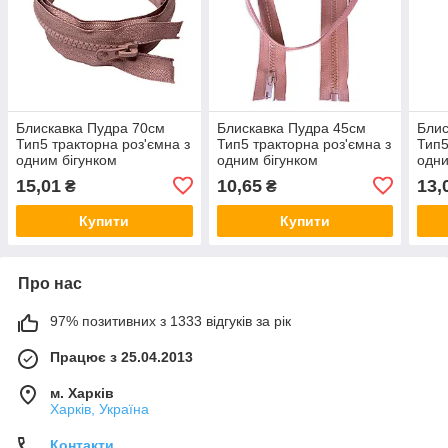
Блискавка Пудра 70см
Блискавка Пудра 45см
Блис
Тип5 тракторна роз'ємна з
Тип5 тракторна роз'ємна з
Тип5
одним бігунком
одним бігунком
одни
15,01
10,65
13,
₴
₴
Купити
Купити
Про нас
97% позитивних з 1333 відгуків за рік
Працює з 25.04.2013
м. Харків
Харків, Україна
Контакти