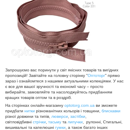
Запрошуємо вас поринути у світ якісних товарів та вигідних
пропозицій! Завітайте на головну сторінку "
Оптоторг
" прямо
зараз і ознайомтеся з нашими актуальними колекціями. У нас
є все для вашої зручності та економії часу – просто
вибирайте, замовляйте та насолоджуйтесь придбанням
кращих товарів оптом та в роздріб.
На сторінках онлайн-магазину
optotorg.com.ua
ви зможете
придбати
нитки
різноманітних кольорів і товщини,
блискавки
різної довжини та типів,
люверси
,
застібки
,
світловідбивні
стрічки
,
тасьму
та
липучки
, рулонні, Стигальні,
вишивальні та капелюшні
гумки
, а також багато інших