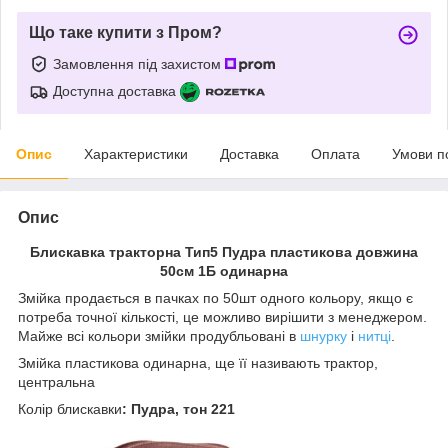
Що таке купити з Пром?
Замовлення під захистом
Доступна доставка
Опис
Характеристики
Доставка
Оплата
Умови п
Опис
Блискавка тракторна Тип5 Пудра пластикова довжина
50см 1Б одинарна
Змійка продається в пачках по 50шт одного кольору, якщо є
потреба точної кількості, це можливо вирішити з менеджером.
Майже всі кольори змійки продубльовані в
шнурку
і
нитці
.
Змійка пластикова одинарна, ще її називають трактор,
центральна
Колір
блискавки
: Пудра, тон 221