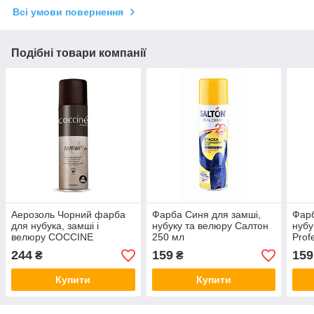
Всі умови повернення
Подібні товари компанії
Аерозоль Чорний фарба
Фарба Синя для замші,
Фарб
для нубука, замші і
нубуку та велюру Салтон
нубу
велюру COCCINE
250 мл
Prof
RAVVIVANT Кочині
244
159
159
₴
₴
Польща 250мл
Купити
Купити