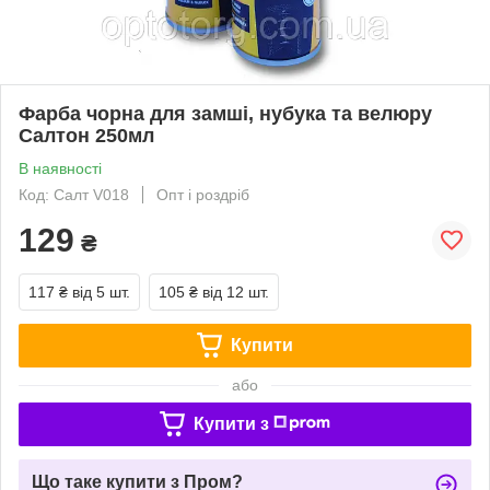
Фарба чорна для замші, нубука та велюру
Салтон 250мл
В наявності
Код: Салт V018
Опт і роздріб
129
₴
117 ₴
від 5 шт.
105 ₴
від 12 шт.
Купити
або
Купити з
Що таке купити з Пром?