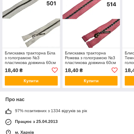
Блискавка тракторна Біла
Блискавка тракторна
Блис
з голограмою №3
Рожева з голограмою №3
Темн
пластикова довжина 60см
пластикова довжина 60см
гол
роз'ємна
роз'ємна
плас
18,40
18,40
18,
₴
₴
роз'
Купити
Купити
Про нас
97% позитивних з 1334 відгуків за рік
Працює з 25.04.2013
м. Харків