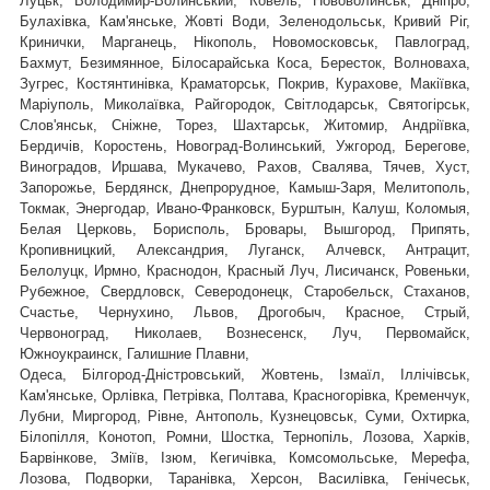
Луцьк, Володимир-Волинський, Ковель, Нововолинськ, Дніпро,
Булахівка, Кам'янське, Жовті Води, Зеленодольськ, Кривий Ріг,
Кринички, Марганець, Нікополь, Новомосковськ, Павлоград,
Бахмут, Безимянное, Білосарайська Коса, Бересток, Волноваха,
Зугрес, Костянтинівка, Краматорськ, Покрив, Курахове, Макіївка,
Маріуполь, Миколаївка, Райгородок, Світлодарськ, Святогірськ,
,
Слов'янськ, Сніжне, Торез, Шахтарськ
Житомир, Андріївка,
Бердичів, Коростень, Новоград-Волинський, Ужгород, Берегове,
Виноградов, Иршава, Мукачево, Рахов, Свалява, Тячев, Хуст,
Запорожье, Бердянск, Днепрорудное, Камыш-Заря, Мелитополь,
Токмак, Энергодар, Ивано-Франковск, Бурштын, Калуш, Коломыя,
Белая Церковь, Борисполь, Бровары, Вышгород, Припять,
Кропивницкий, Александрия, Луганск, Алчевск, Антрацит,
Белолуцк, Ирмно, Краснодон, Красный Луч, Лисичанск, Ровеньки,
Рубежное, Свердловск, Северодонецк, Старобельск, Стаханов,
Счастье, Чернухино, Львов, Дрогобыч, Красное, Стрый,
Червоноград,
Николаев, Вознесенск, Луч, Первомайск,
Южноукраинск, Галишние Плавни,
Одеса, Білгород-Дністровський, Жовтень, Ізмаїл, Іллічівськ,
Кам'янське, Орлівка, Петрівка, Полтава, Красногорівка, Кременчук,
Лубни, Миргород, Рівне, Антополь, Кузнецовськ, Суми, Охтирка,
Білопілля, Конотоп, Ромни, Шостка, Тернопіль, Лозова, Харків,
Барвінкове, Зміїв, Ізюм, Кегичівка, Комсомольське, Мерефа,
Лозова, Подворки, Таранівка, Херсон, Василівка, Генічеськ,