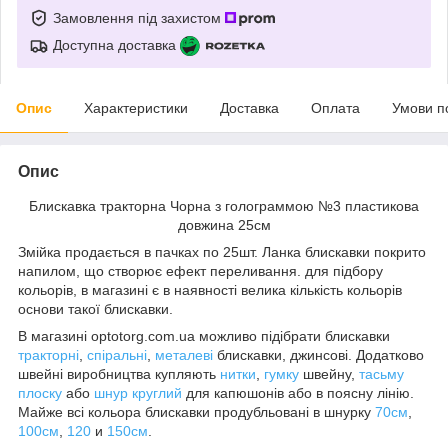
Замовлення під захистом
Доступна доставка
Опис
Характеристики
Доставка
Оплата
Умови п
Опис
Блискавка тракторна Чорна з голограммою №3 пластикова
довжина 25см
Змійка продається в пачках по 25шт. Ланка блискавки покрито
напилом, що створює ефект переливання. для підбору
кольорів, в магазині є в наявності велика кількість кольорів
основи такої блискавки.
В магазині optotorg.com.ua можливо підібрати блискавки
тракторні
,
спіральні
,
металеві
блискавки, джинсові. Додатково
швейні виробництва купляють
нитки
,
гумку
швейну,
тасьму
плоску
або
шнур круглий
для капюшонів або в поясну лінію.
Майже всі кольора блискавки продубльовані в шнурку
70см
,
100см
,
120
и
150см
.