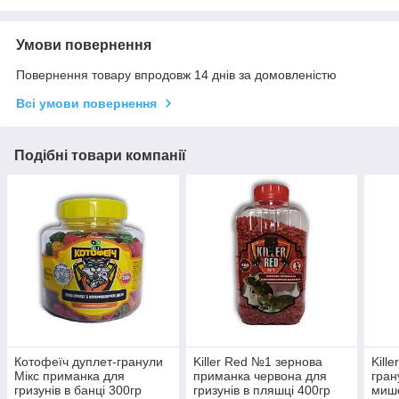
Умови повернення
Повернення товару впродовж 14 днів за домовленістю
Всі умови повернення
Подібні товари компанії
Котофеїч дуплет-гранули
Killer Red №1 зернова
Kill
Мікс приманка для
приманка червона для
гран
гризунів в банці 300гр
гризунів в пляшці 400гр
мише