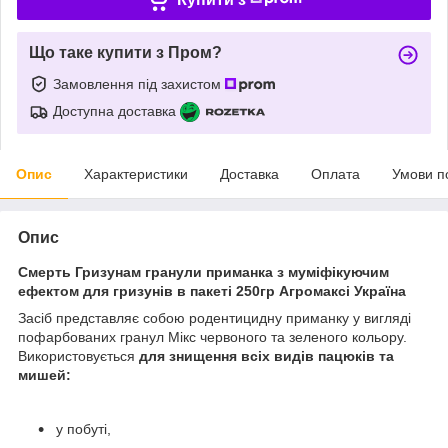
Що таке купити з Пром?
Замовлення під захистом
Доступна доставка
Опис
Характеристики
Доставка
Оплата
Умови п
Опис
Смерть Гризунам гранули приманка з муміфікуючим
ефектом для гризунів в пакеті 250гр Агромаксі Україна
Засіб представляє собою родентицидну приманку у вигляді
пофарбованих гранул Мікс червоного та зеленого кольору.
Використовується
для знищення всіх видів пацюків та
мишей:
у побуті,