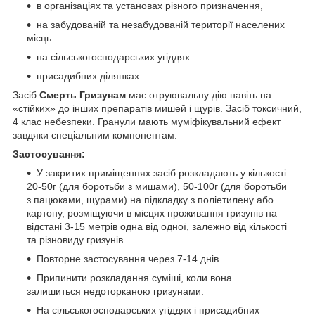
в організаціях та установах різного призначення,
на забудованій та незабудованій території населених
місць
на сільськогосподарських угіддях
присадибних ділянках
Засіб
Смерть Гризунам
має отруювальну дію навіть на
«стійких» до інших препаратів мишей і щурів. Засіб токсичний,
4 клас небезпеки. Гранули мають муміфікувальний ефект
завдяки спеціальним компонентам.
Застосування:
У закритих приміщеннях засіб розкладають у кількості
20-50г (для боротьби з мишами), 50-100г (для боротьби
з пацюками, щурами) на підкладку з поліетилену або
картону, розміщуючи в місцях проживання гризунів на
відстані 3-15 метрів одна від одної, залежно від кількості
та різновиду гризунів.
Повторне застосування через 7-14 днів.
Припинити розкладання суміші, коли вона
залишиться недоторканою гризунами.
На сільськогосподарських угіддях і присадибних