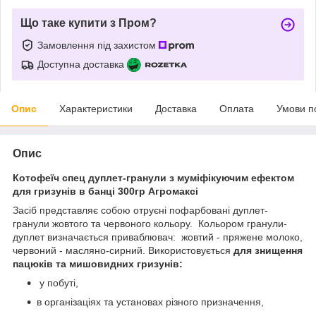
Що таке купити з Пром?
Замовлення під захистом
Доступна доставка
Опис
Характеристики
Доставка
Оплата
Умови п
Опис
Котофеїч спец дуплет-гранули з муміфікуючим ефектом
для гризунів в банці 300гр Агромаксі
Засіб представляє собою отруєні пофарбовані дуплет-
гранули жовтого та червоного кольору. Кольором гранули-
дуплет визначається приваблювач: жовтий - пряжене молоко,
червоний - масляно-сирний. Використовується
для знищення
пацюків та мишовидних гризунів:
у побуті,
в організаціях та установах різного призначення,