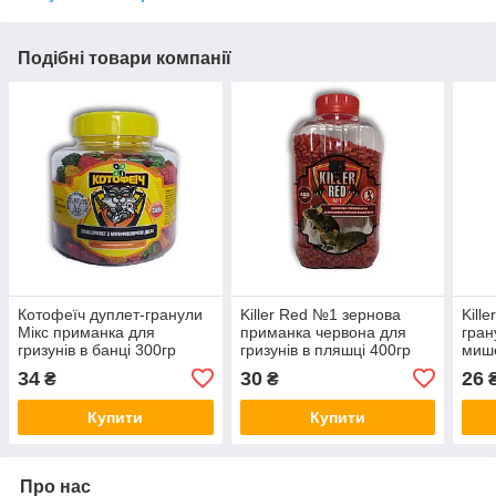
Подібні товари компанії
Котофеїч дуплет-гранули
Killer Red №1 зернова
Kill
Мікс приманка для
приманка червона для
гран
гризунів в банці 300гр
гризунів в пляшці 400гр
мише
Агромаксі
Фанронг Україна
Фанр
34
30
26
₴
₴
Купити
Купити
Про нас