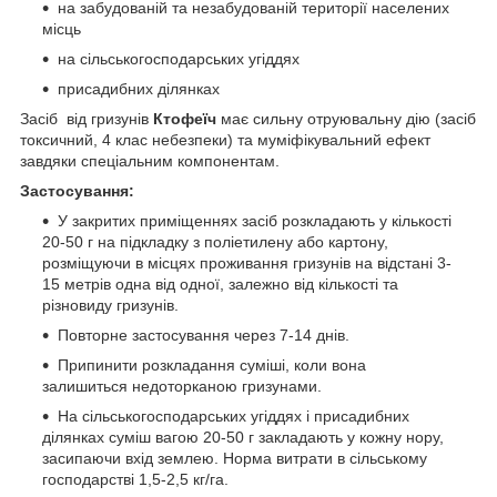
на забудованій та незабудованій території населених
місць
на сільськогосподарських угіддях
присадибних ділянках
Засіб від гризунів
Ктофеїч
має сильну отруювальну дію (засіб
токсичний, 4 клас небезпеки) та муміфікувальний ефект
завдяки спеціальним компонентам.
Застосування:
У закритих приміщеннях засіб розкладають у кількості
20-50 г на підкладку з поліетилену або картону,
розміщуючи в місцях проживання гризунів на відстані 3-
15 метрів одна від одної, залежно від кількості та
різновиду гризунів.
Повторне застосування через 7-14 днів.
Припинити розкладання суміші, коли вона
залишиться недоторканою гризунами.
На сільськогосподарських угіддях і присадибних
ділянках суміш вагою 20-50 г закладають у кожну нору,
засипаючи вхід землею. Норма витрати в сільському
господарстві 1,5-2,5 кг/га.