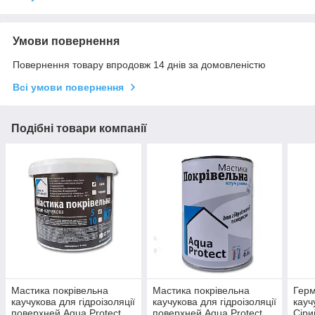
Умови повернення
Повернення товару впродовж 14 днів за домовленістю
Всі умови повернення
Подібні товари компанії
Мастика покрівельна
Мастика покрівельна
Герм
каучукова для гідроізоляції
каучукова для гідроізоляції
кауч
поверхней Aqua Protect
поверхней Aqua Protect
Сіри