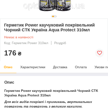
Герметик Power каучуковий покрівельний
Чорний СТК Україна Aqua Protect 310мл
Немає в наявності
Код: Герметик Power 310мл
Роздріб
176
₴
Опис
Характеристики
Доставка
Оплата
Умови п
Опис
Герметик Power каучуковий покрівельний Чорний СТК
Україна Aqua Protect 310мл
Для всіх видів покрівлі і примикань, вертикальних
поверхонь та поверхонь з великим нахилом.