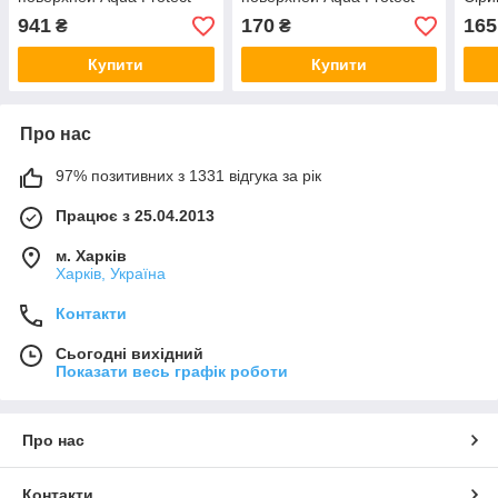
5кг СТК Україна
0,8кг СТК Україна
Prot
941
170
165
₴
₴
Купити
Купити
Про нас
97% позитивних з 1331 відгука за рік
Працює з 25.04.2013
м. Харків
Харків, Україна
Контакти
Сьогодні вихідний
Показати весь графік роботи
Про нас
Контакти