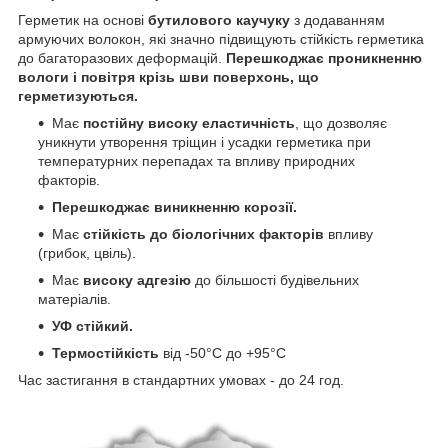
Герметик на основі
бутилового каучуку
з додаванням
армуючих волокон, які значно підвищують стійкість герметика
до багаторазових деформацій.
Перешкоджає проникненню
вологи і повітря крізь шви поверхонь, що
герметизуються.
Має
постійну високу еластичність
, що дозволяє
уникнути утворення тріщин і усадки герметика при
температурних перепадах та впливу природних
факторів.
Перешкоджає виникненню корозії.
Має
стійкість до біологічних факторів
впливу
(грибок, цвіль).
Має
високу адгезію
до більшості будівельних
матеріалів.
УФ стійкий.
Термостійкість
від -50°С до +95°С
Час застигання в стандартних умовах - до 24 год.