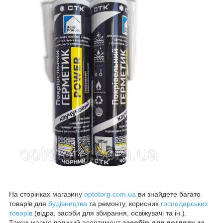
На сторінках магазину
optotorg.com.ua
ви знайдете багато
товарів для
будівництва
та ремонту, корисних
господарських
товарів
(відра, засоби для збирання, освіжувачі та ін.).
Також маємо великий асортимент
засобів для догляду за