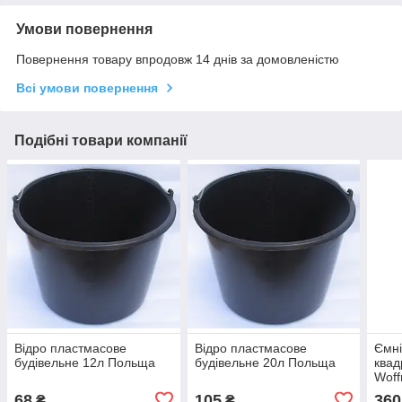
Умови повернення
Повернення товару впродовж 14 днів за домовленістю
Всі умови повернення
Подібні товари компанії
Відро пластмасове
Відро пластмасове
Ємні
будівельне 12л Польща
будівельне 20л Польща
квад
Wof
68
105
360
₴
₴