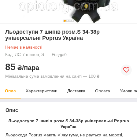
Льодоступи 7 шипів розм.S 34-38р
універсальні Poprus Україна
Немає в наявності
Код: ЛС-7 шипов, S
Роздріб
85
₴/пара
Мінімальна сума замовлення на сайті — 100 ₴
Опис
Характеристики
Доставка
Оплата
Умови п
Опис
Льодоступи 7 шипів розм.S 34-38р універсальні Poprus
Україна
Льодоходи Poprus мають м'яку гуму, не рвуться на морозі,