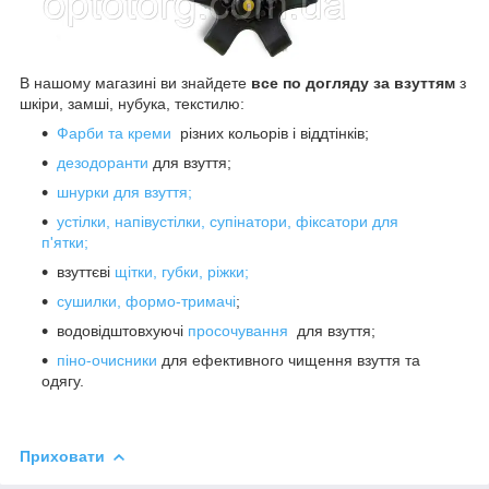
В нашому магазині ви знайдете
все по догляду за взуттям
з
шкіри, замші, нубука, текстилю:
Фарби та креми
різних кольорів і віддтінків;
дезодоранти
для взуття;
шнурки для взуття;
устілки, напівустілки, супінатори, фіксатори для
п'ятки;
взуттєві
щітки, губки, ріжки;
сушилки, формо-тримачі
;
водовідштовхуючі
просочування
для взуття;
піно-очисники
для ефективного чищення взуття та
одягу.
Приховати