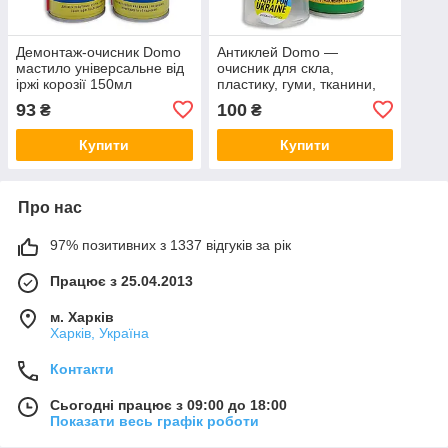
Демонтаж-очисник Domo
Антиклей Domo —
мастило універсальне від
очисник для скла,
іржі корозії 150мл
пластику, гуми, тканини,
меблів від залишків клею,
93
100
₴
₴
наклейок 150мл
Купити
Купити
Про нас
97% позитивних з 1337 відгуків за рік
Працює з 25.04.2013
м. Харків
Харків, Україна
Контакти
Сьогодні працює з 09:00 до 18:00
Показати весь графік роботи