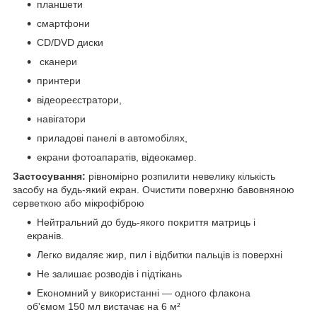
планшети
смартфони
CD/DVD диски
сканери
принтери
відеореєстратори,
навігатори
приладові панелі в автомобілях,
екрани фотоапаратів, відеокамер.
Застосування:
рівномірно розпилити невелику кількість
засобу на будь-який екран. Очистити поверхню бавовняною
серветкою або мікрофіброю
Нейтральний до будь-якого покриття матриць і
екранів.
Легко видаляє жир, пил і відбитки пальців із поверхні
Не залишає розводів і підтікань
Економний у використанні — одного флакона
об'ємом 150 мл вистачає на 6 м²