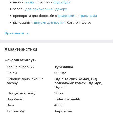
швейні
нитки
, стрічки та
фурнітуру
засоби
для прибирання
і
декору
препарати для боротьби з
комахами
та
гризунами
різноманітні
шнурки для взуття
і багато іншого.
Приховати
Характеристики
Основні атрибути
Країна виробник
Туреччина
Об`єм
600 мл
Основне призначення
Від літаючих комах, Від
засобу
повзаючих комах, Від мух,
Від ос
Швидкість впливу
30 хв
Виробник
Lider Kozmetik
Вага
400 г
Тип засобу
Аерозоль