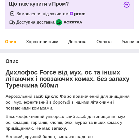
Що таке купити з Пром?
Замовлення під захистом
Доступна доставка
Опис
Характеристики
Доставка
Оплата
Умови п
Опис
Дихлофос Force від мух, ос та інших
літаючих і повзаючих комах, без запаху
Туреччина 600мл
Аерозольний засіб
Дихло Форс
призначений для знищення
ос і мух, ефективний в боротьбі з іншими літаючими і
повзаючими комахами.
Високоефективний універсальний засіб для знищення мух,
ос, комарів, тарганів, клопів, бліх, мурах та інших комах у
приміщеннях.
Не має запаху.
Великий, зручний балон, вистачає надовго.