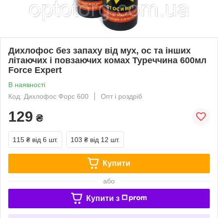
Дихлофос без запаху від мух, ос та інших
літаючих і повзаючих комах Туреччина 600мл
Force Expert
В наявності
Код: Дихлофос Форс 600
Опт і роздріб
129
₴
115 ₴
від 6 шт.
103 ₴
від 12 шт.
Купити
або
Купити з