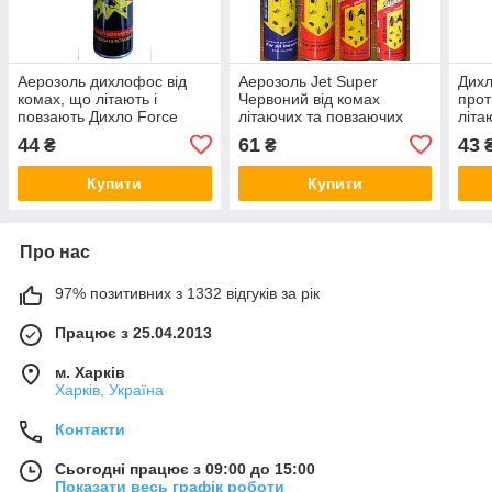
Аерозоль дихлофос від
Аерозоль Jet Super
Дихл
комах, що літають і
Червоний від комах
прот
повзають Дихло Force
літаючих та повзаючих
літа
200мл Туреччина
400мл
запа
44
61
43
₴
₴
Болг
Купити
Купити
Про нас
97% позитивних з 1332 відгуків за рік
Працює з 25.04.2013
м. Харків
Харків, Україна
Контакти
Сьогодні працює з 09:00 до 15:00
Показати весь графік роботи