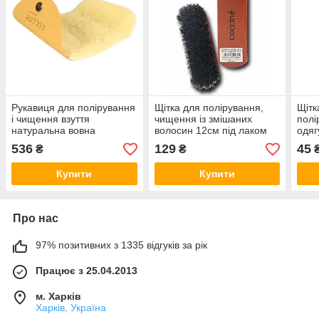
Рукавиця для полірування
Щітка для полірування,
Щітк
і чищення взуття
чищення із змішаних
полі
натуральна вовна
волосин 12см під лаком
одяг
COCCINE Польща Кочине
COCCINE Польща Кочине
щети
536
129
45
₴
₴
Купити
Купити
Про нас
97% позитивних з 1335 відгуків за рік
Працює з 25.04.2013
м. Харків
Харків, Україна