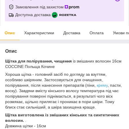
Замовлення під захистом
Доступна доставка
Опис
Характеристики
Доставка
Оплата
Умови п
Опис
Щітка для полірування, чищення
із змішаних волосин 16см
COCCINE Польща Кочине
Хороша щітка - головний засіб по догляду за взуттям,
особливо шкіряним. Застосовується для очищення,
полірування, після нанесення препаратів (піни,
крему
, пасти,
воску). Завдяки вмісту кінського волосу температура під час
полірування поверхні піднімається, в результаті чого віск
розмякає, щільно прилягає і проникає в пори шкіри. Тому
блиск стає сильніший, а шкіра захищена краще.
Щітка виготовлена із змішаних кінських та синтетичних
волосин.
.
Довжина щітки - 16см