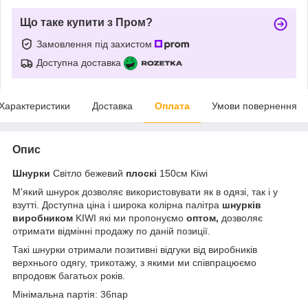
Що таке купити з Пром?
Замовлення під захистом
Доступна доставка
Характеристики
Доставка
Оплата
Умови повернення
Опис
Шнурки
Світло бежевий
плоскі
150см Kiwi
М'який шнурок дозволяє використовувати як в одязі, так і у
взутті. Доступна ціна і широка колірна палітра
шнурків
виробником
KIWI які ми пропонуємо
оптом,
дозволяє
отримати відмінні продажу по даній позиції.
Такі шнурки отримали позитивні відгуки від виробників
верхнього одягу, трикотажу, з якими ми співпрацюємо
впродовж багатьох років.
Мінімальна партія: 36пар