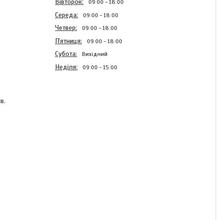
Вівторок
09:00
18:00
Середа
09:00
18:00
Четвер
09:00
18:00
Пʼятниця
09:00
18:00
Субота
Вихідний
Неділя
09:00
15:00
в.
Піна-очищувач для
взуття Дівідік 125мл
В наявності
68 ₴
КУПИТИ