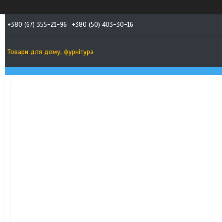
+380 (67) 355-21-96
+380 (50) 403-30-16
Товари для дому, фурнітура