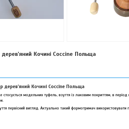
дерев'яний Кочині Coccine Польща
4р
дерев'яний
Кочині Coccine Польща
це стосується модельних туфель, взуття із лаковим покриттям, в період
и.
зуття первісний вигляд. Актуально такий формотримач використовувати 