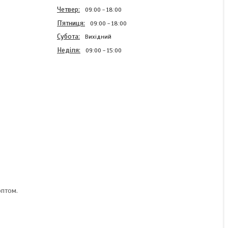
Четвер
09:00
18:00
Пʼятниця
09:00
18:00
Субота
Вихідний
Неділя
09:00
15:00
Формотримач 43-44р
дерев'яний Кочині Coccine
Польща
В наявності
402 ₴/пара
оптом.
КУПИТИ
КУПИТИ З