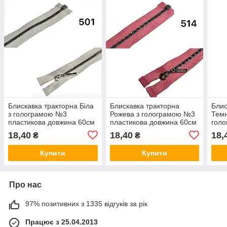
Блискавка тракторна Біла
Блискавка тракторна
Блис
з голограмою №3
Рожева з голограмою №3
Темн
пластикова довжина 60см
пластикова довжина 60см
гол
роз'ємна
роз'ємна
плас
18,40
18,40
18,
₴
₴
роз'
Купити
Купити
Про нас
97% позитивних з 1335 відгуків за рік
Працює з 25.04.2013