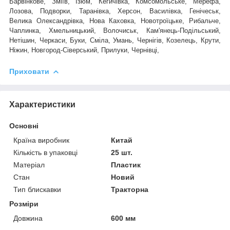
Барвінкове, Зміїв, Ізюм, Кегичівка, Комсомольське, Мерефа,
Лозова, Подворки, Таранівка, Херсон, Василівка, Генічеськ,
Велика Олександрівка, Нова Каховка, Новотроїцьке, Рибальче,
Чаплинка, Хмельницький, Волочиськ, Кам'янець-Подільський,
Нетішин, Черкаси, Буки, Сміла, Умань, Чернігів, Козелець, Крути,
Ніжин, Новгород-Сіверський, Прилуки, Чернівці,
Приховати
Характеристики
Основні
Країна виробник
Китай
Кількість в упаковці
25 шт.
Матеріал
Пластик
Стан
Новий
Тип блискавки
Тракторна
Розміри
Довжина
600 мм