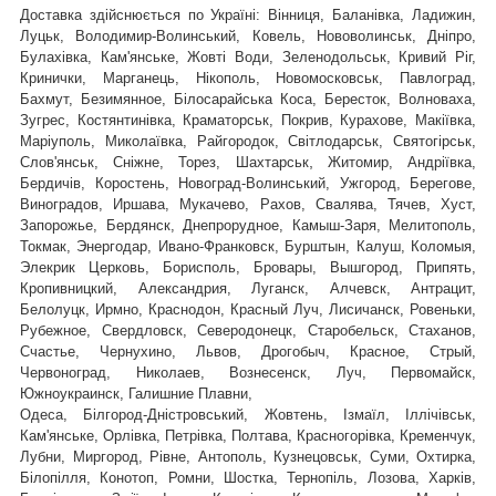
Доставка здійснюється по Україні: Вінниця, Баланівка, Ладижин,
Луцьк, Володимир-Волинський, Ковель, Нововолинськ, Дніпро,
Булахівка, Кам'янське, Жовті Води, Зеленодольськ, Кривий Ріг,
Кринички, Марганець, Нікополь, Новомосковськ, Павлоград,
Бахмут, Безимянное, Білосарайська Коса, Бересток, Волноваха,
Зугрес, Костянтинівка, Краматорськ, Покрив, Курахове, Макіївка,
Маріуполь, Миколаївка, Райгородок, Світлодарськ, Святогірськ,
,
Слов'янськ, Сніжне, Торез, Шахтарськ
Житомир, Андріївка,
Бердичів, Коростень, Новоград-Волинський, Ужгород, Берегове,
Виноградов, Иршава, Мукачево, Рахов, Свалява, Тячев, Хуст,
Запорожье, Бердянск, Днепрорудное, Камыш-Заря, Мелитополь,
Токмак, Энергодар, Ивано-Франковск, Бурштын, Калуш, Коломыя,
Элекрик Церковь, Борисполь, Бровары, Вышгород, Припять,
Кропивницкий, Александрия, Луганск, Алчевск, Антрацит,
Белолуцк, Ирмно, Краснодон, Красный Луч, Лисичанск, Ровеньки,
Рубежное, Свердловск, Северодонецк, Старобельск, Стаханов,
Счастье, Чернухино, Львов, Дрогобыч, Красное, Стрый,
Червоноград,
Николаев, Вознесенск, Луч, Первомайск,
Южноукраинск, Галишние Плавни,
Одеса, Білгород-Дністровський, Жовтень, Ізмаїл, Іллічівськ,
Кам'янське, Орлівка, Петрівка, Полтава, Красногорівка, Кременчук,
Лубни, Миргород, Рівне, Антополь, Кузнецовськ, Суми, Охтирка,
Білопілля, Конотоп, Ромни, Шостка, Тернопіль, Лозова, Харків,