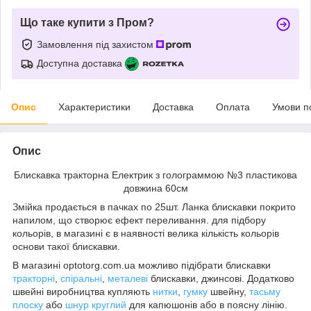
Що таке купити з Пром?
Замовлення під захистом
Доступна доставка
Опис
Характеристики
Доставка
Оплата
Умови п
Опис
Блискавка тракторна Електрик з голограммою №3 пластикова
довжина 60см
Змійка продається в пачках по 25шт. Ланка блискавки покрито
напилом, що створює ефект переливання. для підбору
кольорів, в магазині є в наявності велика кількість кольорів
основи такої блискавки.
В магазині optotorg.com.ua можливо підібрати блискавки
тракторні
,
спіральні
,
металеві
блискавки, джинсові. Додатково
швейні виробництва купляють
нитки
,
гумку
швейну,
тасьму
плоску
або
шнур круглий
для капюшонів або в поясну лінію.