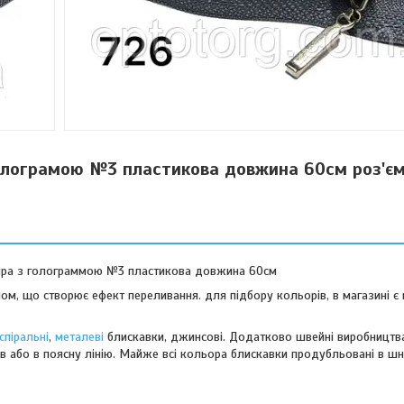
голограмою №3 пластикова довжина 60см роз'є
сіра з голограммою №3 пластикова довжина 60см
ом, що створює ефект переливання. для підбору кольорів, в магазині є 
спіральні
,
металеві
блискавки, джинсові. Додатково швейні виробництв
 або в поясну лінію. Майже всі кольора блискавки продубльовані в ш