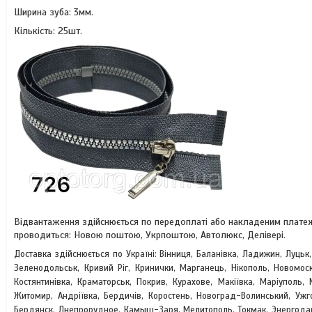
Ширина зуба: 3мм.
Кількість: 25шт.
Відвантаження здійснюється по передоплаті або накладеним платежо
проводиться: Новою поштою, Укрпоштою, Автолюкс, Делівері.
Доставка здійснюється по Україні: Вінниця, Баланівка, Ладижин, Луцьк
Зеленодольськ, Кривий Ріг, Кринички, Марганець, Нікополь, Новомоск
Костянтинівка, Краматорськ, Покрив, Курахове, Макіївка, Маріуполь, 
Житомир, Андріївка, Бердичів, Коростень, Новоград-Волинський, Уж
Бердянск, Днепрорудное, Камыш-Заря, Мелитополь, Токмак, Энергодар