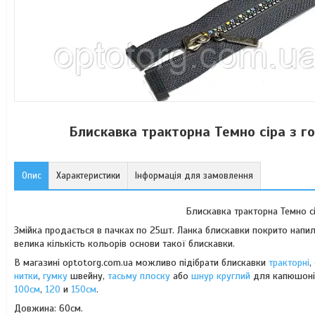
Блискавка тракторна Темно сіра з 
Опис
Характеристики
Інформація для замовлення
Блискавка тракторна Темно 
Змійка продається в пачках по 25шт. Ланка блискавки покрито напил
велика кількість кольорів основи такої блискавки.
В магазині optotorg.com.ua можливо підібрати блискавки
тракторні
,
нитки
,
гумку
швейну,
тасьму плоску
або
шнур круглий
для капюшонів
100см
,
120
и
150см
.
Довжина: 60см.