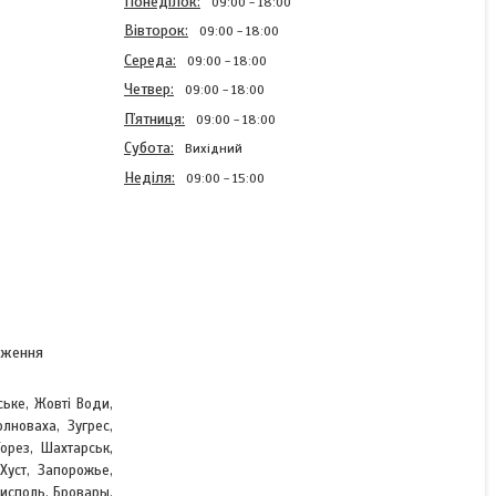
Понеділок
09:00
18:00
Вівторок
09:00
18:00
Середа
09:00
18:00
Четвер
09:00
18:00
Пʼятниця
09:00
18:00
Субота
Вихідний
Неділя
09:00
15:00
Блискавка тракторна
Темно сіра з голограмою
№3 пластикова довжина
60см роз'ємна
аження
ське, Жовті Води,
В наявності
лноваха, Зугрес,
18,40 ₴
,
Торез, Шахтарськ
Хуст, Запорожье,
исполь, Бровары,