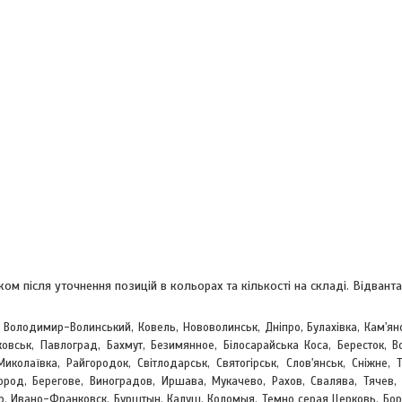
м після уточнення позицій в кольорах та кількості на складі. Відвант
, Володимир-Волинський, Ковель, Нововолинськ, Дніпро, Булахівка, Кам'ян
овськ, Павлоград, Бахмут, Безимянное, Білосарайська Коса, Бересток, Во
Миколаївка, Райгородок, Світлодарськ, Святогірськ, Слов'янськ, Сніжне, 
город, Берегове,
Виноградов, Иршава, Мукачево, Рахов, Свалява, Тячев, 
, Ивано-Франковск, Бурштын, Калуш, Коломыя, Темно серая Церковь, Бор