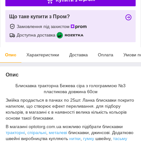
Що таке купити з Пром?
Замовлення під захистом
Доступна доставка
Опис
Характеристики
Доставка
Оплата
Умови п
Опис
Блискавка тракторна Бежева сіра з голограммою №3
пластикова довжина 60см
Змійка продається в пачках по 25шт. Ланка блискавки покрито
напилом, що створює ефект переливання. для підбору
кольорів, в магазині є в наявності велика кількість кольорів
основи такої блискавки.
В магазині optotorg.com.ua можливо підібрати блискавки
тракторні
,
спіральні
,
металеві
блискавки, джинсові. Додатково
швейні виробництва купляють
нитки
,
гумку
швейну,
тасьму