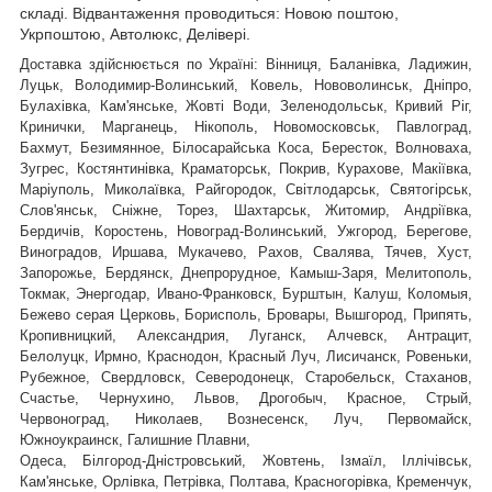
складі. Відвантаження проводиться: Новою поштою,
Укрпоштою, Автолюкс, Делівері.
Доставка здійснюється по Україні: Вінниця, Баланівка, Ладижин,
Луцьк, Володимир-Волинський, Ковель, Нововолинськ, Дніпро,
Булахівка, Кам'янське, Жовті Води, Зеленодольськ, Кривий Ріг,
Кринички, Марганець, Нікополь, Новомосковськ, Павлоград,
Бахмут, Безимянное, Білосарайська Коса, Бересток, Волноваха,
Зугрес, Костянтинівка, Краматорськ, Покрив, Курахове, Макіївка,
Маріуполь, Миколаївка, Райгородок, Світлодарськ, Святогірськ,
,
Слов'янськ, Сніжне, Торез, Шахтарськ
Житомир, Андріївка,
Бердичів, Коростень, Новоград-Волинський, Ужгород, Берегове,
Виноградов, Иршава, Мукачево, Рахов, Свалява, Тячев, Хуст,
Запорожье, Бердянск, Днепрорудное, Камыш-Заря, Мелитополь,
Токмак, Энергодар, Ивано-Франковск, Бурштын, Калуш, Коломыя,
Бежево серая Церковь, Борисполь, Бровары, Вышгород, Припять,
Кропивницкий, Александрия, Луганск, Алчевск, Антрацит,
Белолуцк, Ирмно, Краснодон, Красный Луч, Лисичанск, Ровеньки,
Рубежное, Свердловск, Северодонецк, Старобельск, Стаханов,
Счастье, Чернухино, Львов, Дрогобыч, Красное, Стрый,
Червоноград,
Николаев, Вознесенск, Луч, Первомайск,
Южноукраинск, Галишние Плавни,
Одеса, Білгород-Дністровський, Жовтень, Ізмаїл, Іллічівськ,
Кам'янське, Орлівка, Петрівка, Полтава, Красногорівка, Кременчук,