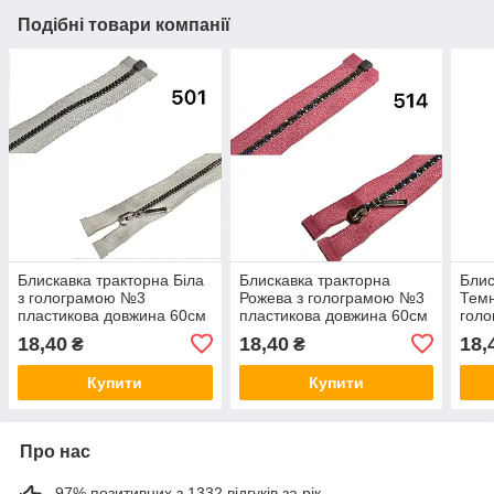
Подібні товари компанії
Блискавка тракторна Біла
Блискавка тракторна
Блис
з голограмою №3
Рожева з голограмою №3
Темн
пластикова довжина 60см
пластикова довжина 60см
гол
роз'ємна
роз'ємна
плас
18,40
18,40
18,
₴
₴
роз'
Купити
Купити
Про нас
97% позитивних з 1332 відгуків за рік