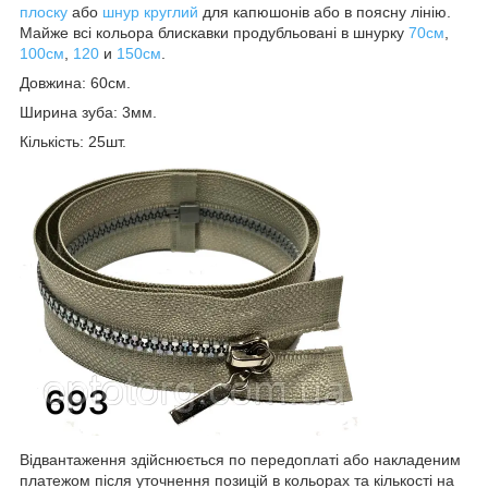
плоску
або
шнур круглий
для капюшонів або в поясну лінію.
Майже всі кольора блискавки продубльовані в шнурку
70см
,
100см
,
120
и
150см
.
Довжина: 60см.
Ширина зуба: 3мм.
Кількість: 25шт.
Відвантаження здійснюється по передоплаті або накладеним
платежом після уточнення позицій в кольорах та кількості на