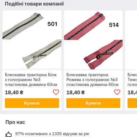
Подібні товари компанії
Блискавка тракторна Біла
Блискавка тракторна
Блис
з голограмою №3
Рожева з голограмою №3
Темн
пластикова довжина 60см
пластикова довжина 60см
гол
роз'ємна
роз'ємна
плас
18,40
18,40
18,
₴
₴
роз'
Купити
Купити
Про нас
97% позитивних з 1335 відгуків за рік