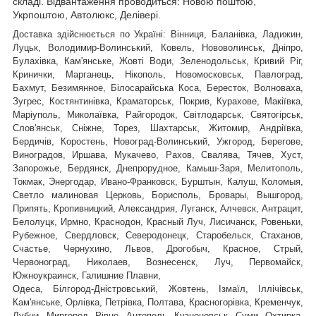
складі. Відвантаження проводиться: Новою поштою,
Укрпоштою, Автолюкс, Делівері.
Доставка здійснюється по Україні: Вінниця, Баланівка, Ладижин,
Луцьк, Володимир-Волинський, Ковель, Нововолинськ, Дніпро,
Булахівка, Кам'янське, Жовті Води, Зеленодольськ, Кривий Ріг,
Кринички, Марганець, Нікополь, Новомосковськ, Павлоград,
Бахмут, Безимянное, Білосарайська Коса, Бересток, Волноваха,
Зугрес, Костянтинівка, Краматорськ, Покрив, Курахове, Макіївка,
Маріуполь, Миколаївка, Райгородок, Світлодарськ, Святогірськ,
,
Слов'янськ, Сніжне, Торез, Шахтарськ
Житомир, Андріївка,
Бердичів, Коростень, Новоград-Волинський, Ужгород, Берегове,
Виноградов, Иршава, Мукачево, Рахов, Свалява, Тячев, Хуст,
Запорожье, Бердянск, Днепрорудное, Камыш-Заря, Мелитополь,
Токмак, Энергодар, Ивано-Франковск, Бурштын, Калуш, Коломыя,
Светло малиновая Церковь, Борисполь, Бровары, Вышгород,
Припять, Кропивницкий, Александрия, Луганск, Алчевск, Антрацит,
Белолуцк, Ирмно, Краснодон, Красный Луч, Лисичанск, Ровеньки,
Рубежное, Свердловск, Северодонецк, Старобельск, Стаханов,
Счастье, Чернухино, Львов, Дрогобыч, Красное, Стрый,
Червоноград,
Николаев, Вознесенск, Луч, Первомайск,
Южноукраинск, Галишние Плавни,
Одеса, Білгород-Дністровський, Жовтень, Ізмаїл, Іллічівськ,
Кам'янське, Орлівка, Петрівка, Полтава, Красногорівка, Кременчук,
Лубни, Миргород, Рівне, Антополь, Кузнецовськ, Суми, Охтирка,