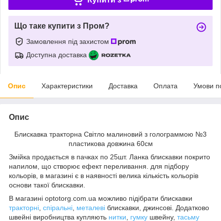
Що таке купити з Пром?
Замовлення під захистом
Доступна доставка
Опис
Характеристики
Доставка
Оплата
Умови п
Опис
Блискавка тракторна Світло малиновий з голограммою №3
пластикова довжина 60см
Змійка продається в пачках по 25шт. Ланка блискавки покрито
напилом, що створює ефект переливання. для підбору
кольорів, в магазині є в наявності велика кількість кольорів
основи такої блискавки.
В магазині optotorg.com.ua можливо підібрати блискавки
тракторні
,
спіральні
,
металеві
блискавки, джинсові. Додатково
швейні виробництва купляють
нитки
,
гумку
швейну,
тасьму