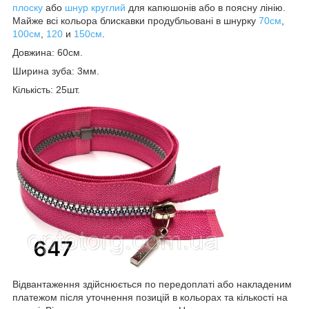
плоску
або
шнур круглий
для капюшонів або в поясну лінію.
Майже всі кольора блискавки продубльовані в шнурку
70см
,
100см
,
120
и
150см
.
Довжина: 60см.
Ширина зуба: 3мм.
Кількість: 25шт.
Відвантаження здійснюється по передоплаті або накладеним
платежом після уточнення позицій в кольорах та кількості на