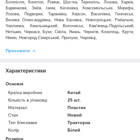
Білопілля, Конотоп, Ромни, Шостка, Тернопіль, Лозова, Харків,
Барвінкове, Зміїв, Ізюм, Кегичівка, Комсомольське, Мерефа,
Лозова, Подворки, Таранівка, Херсон, Василівка, Генічеськ,
Велика Олександрівка, Нова Каховка, Новотроїцьке, Рибальче,
Чаплинка, Хмельницький, Волочиськ, Кам'янець-Подільський,
Нетішин, Черкаси, Буки, Сміла, Умань, Чернігів, Козелець, Крути,
Ніжин, Новгород-Сіверський, Прилуки, Чернівці,
Приховати
Характеристики
Основні
Країна виробник
Китай
Кількість в упаковці
25 шт.
Матеріал
Пластик
Стан
Новий
Тип блискавки
Тракторна
Колір
Білий
Розміри