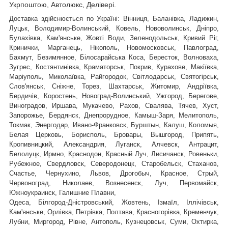
Укрпоштою, Автолюкс, Делівері.
Доставка здійснюється по Україні: Вінниця, Баланівка, Ладижин,
Луцьк, Володимир-Волинський, Ковель, Нововолинськ, Дніпро,
Булахівка, Кам'янське, Жовті Води, Зеленодольськ, Кривий Ріг,
Кринички, Марганець, Нікополь, Новомосковськ, Павлоград,
Бахмут, Безимянное, Білосарайська Коса, Бересток, Волноваха,
Зугрес, Костянтинівка, Краматорськ, Покрив, Курахове, Макіївка,
Маріуполь, Миколаївка, Райгородок, Світлодарськ, Святогірськ,
,
Слов'янськ, Сніжне, Торез, Шахтарськ
Житомир, Андріївка,
Бердичів, Коростень, Новоград-Волинський, Ужгород, Берегове,
Виноградов, Иршава, Мукачево, Рахов, Свалява, Тячев, Хуст,
Запорожье, Бердянск, Днепрорудное, Камыш-Заря, Мелитополь,
Токмак, Энергодар, Ивано-Франковск, Бурштын, Калуш, Коломыя,
Белая Церковь, Борисполь, Бровары, Вышгород, Припять,
Кропивницкий, Александрия, Луганск, Алчевск, Антрацит,
Белолуцк, Ирмно, Краснодон, Красный Луч, Лисичанск, Ровеньки,
Рубежное, Свердловск, Северодонецк, Старобельск, Стаханов,
Счастье, Чернухино, Львов, Дрогобыч, Красное, Стрый,
Червоноград,
Николаев, Вознесенск, Луч, Первомайск,
Южноукраинск, Галишние Плавни,
Одеса, Білгород-Дністровський, Жовтень, Ізмаїл, Іллічівськ,
Кам'янське, Орлівка, Петрівка, Полтава, Красногорівка, Кременчук,
Лубни, Миргород, Рівне, Антополь, Кузнецовськ, Суми, Охтирка,