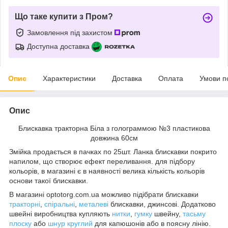
Що таке купити з Пром?
Замовлення під захистом
Доступна доставка
Опис
Характеристики
Доставка
Оплата
Умови п
Опис
Блискавка тракторна Біла з голограммою №3 пластикова
довжина 60см
Змійка продається в пачках по 25шт. Ланка блискавки покрито
напилом, що створює ефект переливання. для підбору
кольорів, в магазині є в наявності велика кількість кольорів
основи такої блискавки.
В магазині optotorg.com.ua можливо підібрати блискавки
тракторні
,
спіральні
,
металеві
блискавки, джинсові. Додатково
швейні виробництва купляють
нитки
,
гумку
швейну,
тасьму
плоску
або
шнур круглий
для капюшонів або в поясну лінію.