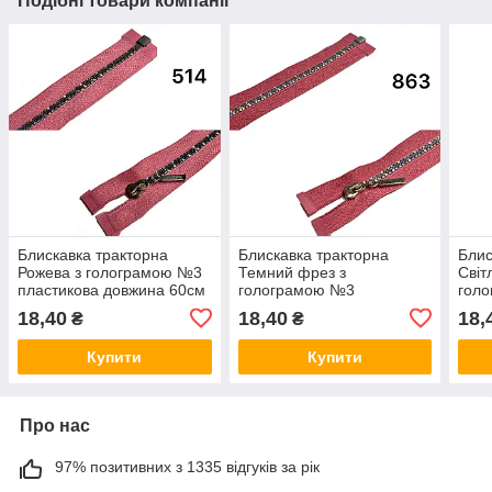
Подібні товари компанії
Блискавка тракторна
Блискавка тракторна
Блис
Рожева з голограмою №3
Темний фрез з
Світ
пластикова довжина 60см
голограмою №3
гол
роз'ємна
пластикова довжина 60см
плас
18,40
18,40
18,
₴
₴
роз'ємна
роз'
Купити
Купити
Про нас
97% позитивних з 1335 відгуків за рік