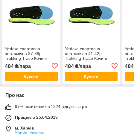
Устілка спортивна
Устілка спортивна
Усті
анатомічна 37-38р
анатомічна 41-42р
анат
Trekking Trace Кочині
Trekking Trace Кочині
Trek
Coccine Польща
Coccine Польща
Coc
484
484
484
₴/пара
₴/пара
Купити
Купити
Про нас
97% позитивних з 1324 відгуків за рік
Працює з 25.04.2013
м. Харків
Харків, Україна