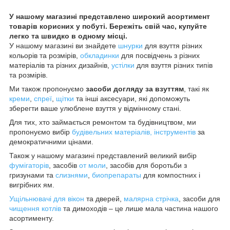
У нашому магазині представлено широкий асортимент
товарів корисних у побуті. Бережіть свій час, купуйте
легко та швидко в одному місці.
У нашому магазині ви знайдете
шнурки
для взуття різних
кольорів та розмірів,
обкладинки
для посвідчень з різних
матеріалів та різних дизайнів,
устілки
для взуття різних типів
та розмірів.
Ми також пропонуємо
засоби догляду за взуттям
, такі як
креми
,
спреї
,
щітки
та інші аксесуари, які допоможуть
зберегти ваше улюблене взуття у відмінному стані.
Для тих, хто займається ремонтом та будівництвом, ми
пропонуємо вибір
будівельних матеріалів, інструментів
за
демократичними цінами.
Також у нашому магазині представлений великий вибір
фумігаторів
, засобів
от моли
, засобів для боротьби з
гризунами та
слизнями
,
биопрепараты
для компостних і
вигрібних ям.
Ущільнювачі для вікон
та дверей,
малярна стрічка
, засоби для
чищення котлів
та димоходів – це лише мала частина нашого
асортименту.