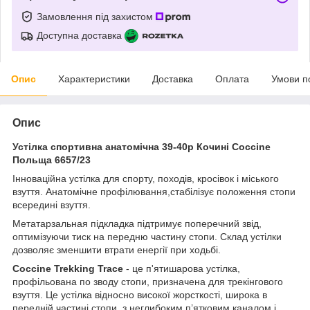
Замовлення під захистом
Доступна доставка
Опис
Характеристики
Доставка
Оплата
Умови п
Опис
Устілка спортивна анатомічна 39-40р Кочині Coccine
Польща 6657/23
Інноваційна устілка для спорту, походів, кросівок і міського
взуття. Анатомічне профілювання,стабілізує положення стопи
всередині взуття.
Метатарзальная підкладка підтримує поперечний звід,
оптимізуючи тиск на передню частину стопи. Склад устілки
дозволяє зменшити втрати енергії при ходьбі.
Coccine Trekking Trace
- це п'ятишарова устілка,
профільована по зводу стопи, призначена для трекінгового
взуття. Це устілка відносно високої жорсткості, широка в
передній частині стопи, з неглибоким п’ятковим каналом і