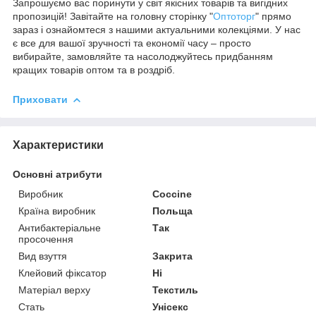
Запрошуємо вас поринути у світ якісних товарів та вигідних
пропозицій! Завітайте на головну сторінку "
Оптоторг
" прямо
зараз і ознайомтеся з нашими актуальними колекціями. У нас
є все для вашої зручності та економії часу – просто
вибирайте, замовляйте та насолоджуйтесь придбанням
кращих товарів оптом та в роздріб.
Приховати
Характеристики
Основні атрибути
Виробник
Coccine
Країна виробник
Польща
Антибактеріальне
Так
просочення
Вид взуття
Закрита
Клейовий фіксатор
Ні
Матеріал верху
Текстиль
Стать
Унісекс