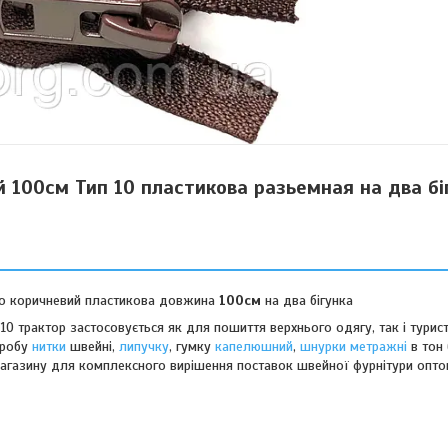
 100см Тип 10 пластикова разьемная на два бі
о коричневий пластикова довжина
100см
на два бігунка
10 трактор застосовується як для пошиття верхнього одягу, так і турис
иробу
нитки
швейні,
липучку
, гумку
капелюшний
,
шнурки метражні
в тон 
магазину для комплексного вирішення поставок швейної фурнітури опто