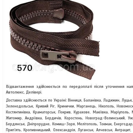
Відвантаження здійснюється по передоплаті після уточнення на
Автолюкс, Делівері.
Доставка здійснюється по Україні: Вінниця, Баланівка, Ладижин, Луцьк
Зеленодольськ, Кривий Ріг, Кринички, Марганець, Нікополь, Новомоск
Костянтинівка, Краматорськ, Покрив, Курахове, Макіївка, Маріуполь, 
Житомир, Андріївка, Бердичів, Коростень, Новоград-Волинський, У
Бердянськ, Дніпрорудне, Комиш-Зоря, Мелітополь, Токмак, Енергодар,
Прип'ять, Кропивницький, Олександрія, Луганськ, Алчевськ, Антрацит