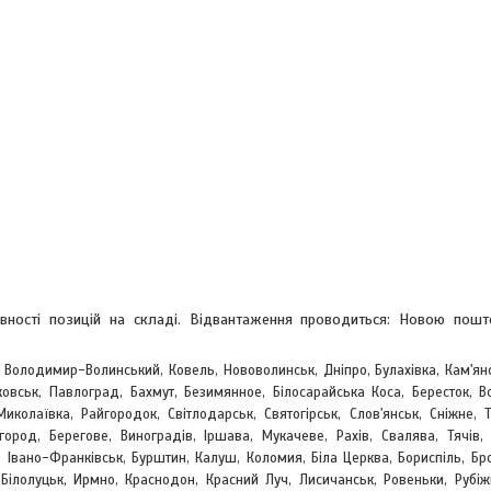
явності позицій на складі. Відвантаження проводиться: Новою пош
, Володимир-Волинський, Ковель, Нововолинськ, Дніпро, Булахівка, Кам'ян
овськ, Павлоград, Бахмут, Безимянное, Білосарайська Коса, Бересток, Во
Миколаївка, Райгородок, Світлодарськ, Святогірськ, Слов'янськ, Сніжне, 
жгород, Берегове,
Виноградів, Іршава, Мукачеве, Рахів, Свалява, Тячів, 
 Івано-Франківськ, Бурштин, Калуш, Коломия, Біла Церква, Бориспіль, Бр
, Білолуцьк, Ирмно, Краснодон, Красний Луч, Лисичанськ, Ровеньки, Рубіж