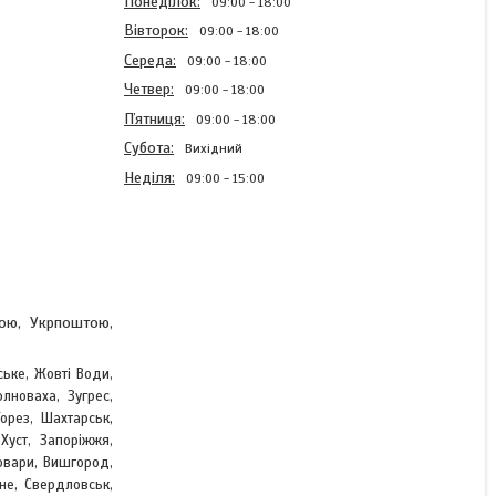
Понеділок
09:00
18:00
Вівторок
09:00
18:00
Середа
09:00
18:00
Четвер
09:00
18:00
Пʼятниця
09:00
18:00
Субота
Вихідний
Неділя
09:00
15:00
Блискавка тракторна
Темно коричневий 100см
Тип 10 пластикова
тою, Укрпоштою,
разьемная на два бігунка
ське, Жовті Води,
лноваха, Зугрес,
В наявності
,
Торез, Шахтарськ
Хуст, Запоріжжя,
47 ₴
овари, Вишгород,
не, Свердловськ,