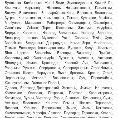
Булахівка, Кам'янське, Жовті Води, Зеленодольськ, Кривий Ріг,
Кринички, Марганець, Нікополь, Новомосковськ, Павлоград,
Бахмут, Безимянное, Білосарайська Коса, Бересток, Волноваха,
Зугрес, Костянтинівка, Краматорськ, Покрив, Курахове, Макіївка,
Маріуполь, Миколаївка, Райгородок, Світлодарськ, Святогірськ,
,
Слов'янськ, Сніжне, Торез, Шахтарськ
Житомир, Андріївка,
Бердичів, Коростень, Новоград-Волинський, Ужгород, Берегове,
Виноградів, Іршава, Мукачеве, Рахів, Свалява, Тячів, Хуст,
Запоріжжя, Бердянськ, Дніпрорудне, Комиш-Зоря, Мелітополь,
Токмак, Енергодар, Івано-Франківськ, Бурштин, Калуш, Коломия,
Біла Церква, Бориспіль, Бровари, Вишгород, Прип'ять,
Кропивницький, Олександрія, Луганськ, Алчевськ, Антрацит,
Білолуцьк, Ирмно, Краснодон, Красний Луч, Лисичанськ,
Ровеньки, Рубіжне, Свердловськ, Сєвєродонецьк, Старобільськ,
Стаханов, Щастя, Чорнухине, Львів, Дрогобич, Красне, Стрий,
Червоноград,
Миколаїв, Вознесенськ, Луч, Первомайськ,
Южноукраїнськ, Галишние Плавні,
Одесса, Белгород-Днестровский, Жовтень, Измаил, Ильичевск,
Каменское, Орловка, Петровка, Полтава, Красногоровка,
Кременчуг, Лубны, Миргород, Ровно, Антополь, Кузнецовск, Сумы,
Ахтырка, Белополье, Конотоп, Ромны, Шостка, Тернополь,
Лозовая, Харьков, Барвенково, Змиёв, Изюм, Кегичёвка,
Комсомольское, Мерефа, Лозовая, Подворки, Тарановка, Херсон,
Васильевка, Геническ, Большая Александровка, Новая Каховка,