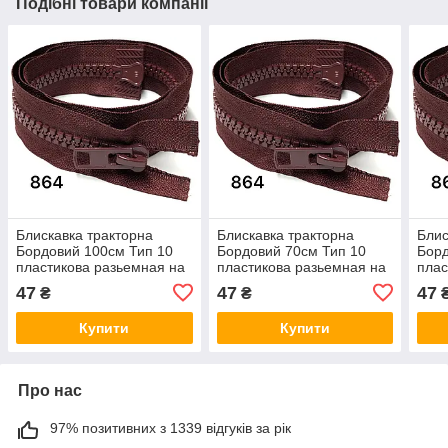
Подібні товари компанії
Блискавка тракторна
Блискавка тракторна
Блис
Бордовий 100см Тип 10
Бордовий 70см Тип 10
Борд
пластикова разьемная на
пластикова разьемная на
плас
два бігунка
два бігунка
два 
47
47
47
₴
₴
Купити
Купити
Про нас
97% позитивних з 1339 відгуків за рік