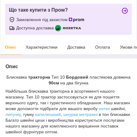
Що таке купити з Пром?
Замовлення під захистом
Доступна доставка
Опис
Характеристики
Доставка
Оплата
Умови п
Опис
Блискавка
тракторна
Тип 10
Бордовий
пластикова довжина
90см
на два бігунка
Найбільша блискавка тракторна в асортименті нашого
магазину. Тип 10 трактор застосовується як для пошиття
верхнього одягу, так і туристичного обладнання. Наш магазин
може допомогти підібрати для вашого виробу
нитки
швейні,
липучку
, гумку
капелюшний
,
шнурки метражні
в тон блискавки.
Багато швейні цехи і виробництва користуються послугами
нашого магазину для комплексного вирішення поставок
швейної фурнітури оптом.