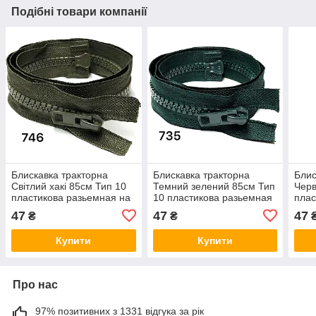
Подібні товари компанії
Блискавка тракторна
Блискавка тракторна
Блис
Світлий хакі 85см Тип 10
Темний зелений 85см Тип
Черв
пластикова разьемная на
10 пластикова разьемная
плас
два бігунка
на два бігунка
два 
47
47
47
₴
₴
Купити
Купити
Про нас
97% позитивних з 1331 відгука за рік