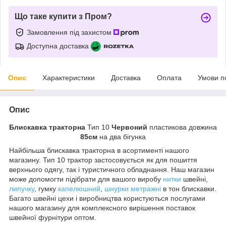
Що таке купити з Пром?
Замовлення під захистом
Доступна доставка
Опис
Характеристики
Доставка
Оплата
Умови п
Опис
Блискавка тракторна
Тип 10
Червоний
пластикова довжина
85см
на два бігунка
Найбільша блискавка тракторна в асортименті нашого
магазину. Тип 10 трактор застосовується як для пошиття
верхнього одягу, так і туристичного обладнання. Наш магазин
може допомогти підібрати для вашого виробу
нитки
швейні,
липучку
, гумку
капелюшний
,
шнурки метражні
в тон блискавки.
Багато швейні цехи і виробництва користуються послугами
нашого магазину для комплексного вирішення поставок
швейної фурнітури оптом.