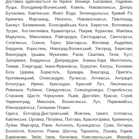
Доставка здійснюється по Україні: Вінниця, Баланівка, Ладижин,
Луцьк, Володимир-Волинський, Ковель, Нововолинськ, Дніпро,
Булахівка, Кам'янське, Жовті Води, Зеленодольськ, Кривий Ріг,
Кринички, Марганець, Нікополь, Новомосковськ, Павлоград,
Бахмут, Безимянное, Білосарайська Коса, Бересток, Волноваха,
Зугрес, Костянтинівка, Краматорськ, Покрив, Курахове, Макіївка,
Маріуполь, Миколаївка, Райгородок, Світлодарськ, Святогірськ,
,
Слов'янськ, Сніжне, Торез, Шахтарськ
Житомир, Андріївка,
Бердичів, Коростень, Новоград-Волинський, Ужгород, Берегове,
Виноградів, Іршава, Мукачеве, Рахів, Свалява, Тячів, Хуст,
Запоріжжя, Бердянськ, Дніпрорудне, Комиш-Зоря, Мелітополь,
Токмак, Енергодар, Івано-Франківськ, Бурштин, Калуш, Коломия,
Біла Церква, Бориспіль, Бровари, Вишгород, Прип'ять,
Кропивницький, Олександрія, Луганськ, Алчевськ, Антрацит,
Білолуцьк, Ирмно, Краснодон, Красний Луч, Лисичанськ,
Ровеньки, Рубіжне, Свердловськ, Сєвєродонецьк, Старобільськ,
Стаханов, Щастя, Чорнухине, Львів, Дрогобич, Красне, Стрий,
Червоноград,
Миколаїв, Вознесенськ, Луч, Первомайськ,
Южноукраїнськ, Галишние Плавні,
Одеса, Білгород-Дністровський, Жовтень, Ізмаїл, Іллічівськ,
Кам'янське, Орлівка, Петрівка, Полтава, Красногорівка, Кременчук,
Лубни, Миргород, Рівне, Антополь, Кузнецовськ, Суми, Охтирка,
Білопілля, Конотоп, Ромни, Шостка, Тернопіль, Лозова, Харків,
Барвінкове, Зміїв, Ізюм, Кегичівка, Комсомольське, Мерефа,