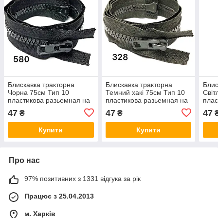
Блискавка тракторна
Блискавка тракторна
Блис
Чорна 75см Тип 10
Темний хакі 75см Тип 10
Світ
пластикова разьемная на
пластикова разьемная на
плас
два бігунка
два бігунка
два 
47
47
47
₴
₴
Купити
Купити
Про нас
97% позитивних з 1331 відгука за рік
Працює з 25.04.2013
м. Харків