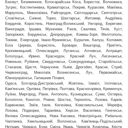
Бахмут, Безимянное, Білосарайська Коса, Бересток, Волноваха,
Зугрес, Костянтинівка, Краматорськ, Покрив, Курахове, Макіївка,
Маріуполь, Миколаївка, Райгородок, Світлодарськ, Святогірськ,
,
Слов'янськ, Сніжне, Торез, Шахтарськ
Житомир, Андріївка,
Бердичів, Коростень, Новоград-Волинський, Ужгород, Берегове,
Виноградів, Іршава, Мукачеве, Рахів, Свалява, Тячів, Хуст,
Запоріжжя, Бердянськ, Дніпрорудне, Комиш-Зоря, Мелітополь,
Токмак, Енергодар, Івано-Франківськ, Бурштин, Калуш, Коломия,
Біла Церква, Бориспіль, Бровари, Вишгород, Прип'ять,
Кропивницький, Олександрія, Луганськ, Алчевськ, Антрацит,
Білолуцьк, Ирмно, Краснодон, Красний Луч, Лисичанськ,
Ровеньки, Рубіжне, Свердловськ, Сєвєродонецьк, Старобільськ,
Стаханов, Щастя, Чорнухине, Львів, Дрогобич, Красне, Стрий,
Червоноград,
Миколаїв, Вознесенськ, Луч, Первомайськ,
Южноукраїнськ, Галишние Плавні,
Одеса, Білгород-Дністровський, Жовтень, Ізмаїл, Іллічівськ,
Кам'янське, Орлівка, Петрівка, Полтава, Красногорівка, Кременчук,
Лубни, Миргород, Рівне, Антополь, Кузнецовськ, Суми, Охтирка,
Білопілля, Конотоп, Ромни, Шостка, Тернопіль, Лозова, Харків,
Барвінкове, Зміїв, Ізюм, Кегичівка, Комсомольське, Мерефа,
Лозова, Подворки, Таранівка, Херсон, Василівка, Генічеськ,
Велика Олександрівка, Нова Каховка, Новотроїцьке, Рибальче,
Чаплинка, Хмельницький, Волочиськ, Кам'янець-Подільський,
Нетішин, Черкаси, Буки, Сміла, Умань, Чернігів, Козелець, Крути,