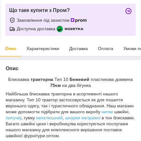
Що таке купити з Пром?
Замовлення під захистом
Доступна доставка
Опис
Характеристики
Доставка
Оплата
Умови п
Опис
Блискавка
тракторна
Тип 10
Бежевий
пластикова довжина
75см
на два бігунка
Найбільша блискавка тракторна в асортименті нашого
магазину. Тип 10 трактор застосовується як для пошиття
верхнього одягу, так і туристичного обладнання. Наш магазин
може допомогти підібрати для вашого виробу
нитки
швейні,
липучку
, гумку
капелюшний
,
шнурки метражні
в тон блискавки.
Багато швейні цехи і виробництва користуються послугами
нашого магазину для комплексного вирішення поставок
швейної фурнітури оптом.