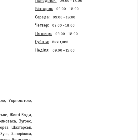
Понеділок
09:00
18:00
Вівторок
09:00
18:00
Середа
09:00
18:00
Четвер
09:00
18:00
Пʼятниця
09:00
18:00
Субота
Вихідний
Неділя
09:00
15:00
Блискавка тракторна
Червоний 65см Тип 10
пластикова разьемная на
два бігунка
тою, Укрпоштою,
ське, Жовті Води,
В наявності
лноваха, Зугрес,
47 ₴
,
Торез, Шахтарськ
Хуст, Запоріжжя,