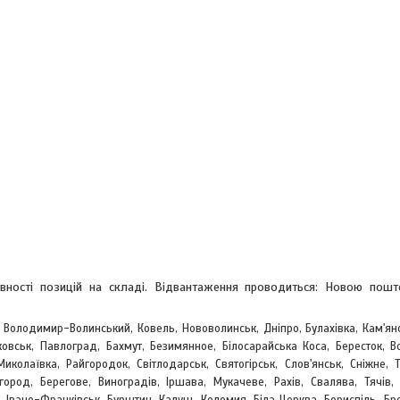
явності позицій на складі. Відвантаження проводиться: Новою пош
, Володимир-Волинський, Ковель, Нововолинськ, Дніпро, Булахівка, Кам'ян
овськ, Павлоград, Бахмут, Безимянное, Білосарайська Коса, Бересток, Во
Миколаївка, Райгородок, Світлодарськ, Святогірськ, Слов'янськ, Сніжне, 
жгород, Берегове,
Виноградів, Іршава, Мукачеве, Рахів, Свалява, Тячів, 