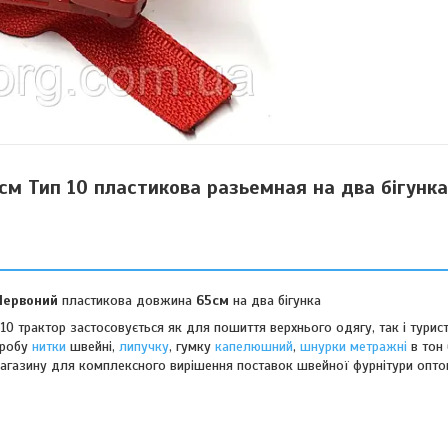
м Тип 10 пластикова разьемная на два бігунка
Червоний
пластикова довжина
65см
на два бігунка
10 трактор застосовується як для пошиття верхнього одягу, так і турис
иробу
нитки
швейні,
липучку
, гумку
капелюшний
,
шнурки метражні
в тон 
магазину для комплексного вирішення поставок швейної фурнітури опто