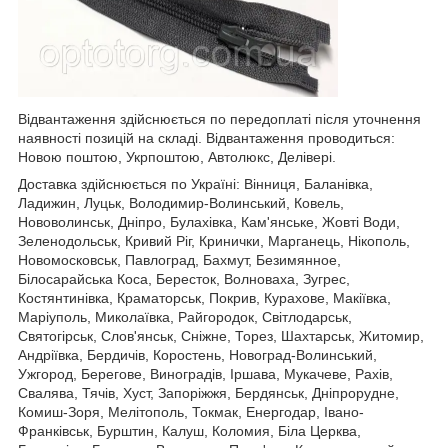
Відвантаження здійснюється по передоплаті після уточнення
наявності позицій на складі. Відвантаження проводиться:
Новою поштою, Укрпоштою, Автолюкс, Делівері.
Доставка здійснюється по Україні: Вінниця, Баланівка,
Ладижин, Луцьк, Володимир-Волинський, Ковель,
Нововолинськ, Дніпро, Булахівка, Кам'янське, Жовті Води,
Зеленодольськ, Кривий Ріг, Кринички, Марганець, Нікополь,
Новомосковськ, Павлоград, Бахмут, Безимянное,
Білосарайська Коса, Бересток, Волноваха, Зугрес,
Костянтинівка, Краматорськ, Покрив, Курахове, Макіївка,
Маріуполь, Миколаївка, Райгородок, Світлодарськ,
Святогірськ, Слов'янськ, Сніжне, Торез, Шахтарськ, Житомир,
Андріївка, Бердичів, Коростень, Новоград-Волинський,
Ужгород, Берегове, Виноградів, Іршава, Мукачеве, Рахів,
Свалява, Тячів, Хуст, Запоріжжя, Бердянськ, Дніпрорудне,
Комиш-Зоря, Мелітополь, Токмак, Енергодар, Івано-
Франківськ, Бурштин, Калуш, Коломия, Біла Церква,