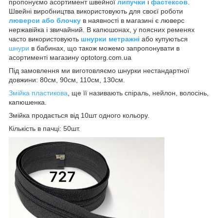
пропонуємо асортимент швейної
липучки
і
фастексов
.
Швейні виробництва використовують для своєї роботи
люверси або блочку
в наявності в магазині є люверс
нержавійка і звичайний. В капюшонах, у поясних ременях
часто використовують
шнурки метражні
або купуються
шнури
в бабинах, що також можемо запропонувати в
асортименті магазину optotorg.com.ua
Під замовлення ми виготовляємо шнурки нестандартної
довжини: 80см, 90см, 110см, 130см.
Змійка пластикова
, ще її називають спіраль, нейлон, волосінь,
капюшенка.
Змійка продається від 10шт одного кольору.
Кількість в пачці: 50шт.