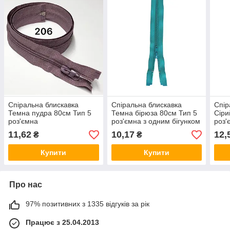
Спіральна блискавка
Спіральна блискавка
Спір
Темна пудра 80см Тип 5
Темна бірюза 80см Тип 5
Сіри
роз'ємна
роз'ємна з одним бігунком
роз'
пластикова
11,62
10,17
12,
₴
₴
Купити
Купити
Про нас
97% позитивних з 1335 відгуків за рік
Працює з 25.04.2013