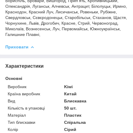
Бориспіль, Бровари, Вишгород, Прип'ять, Кропивницький,
Олександрія, Луганськ, Алчевськ, Антрацит, Білолуцьк, Ирмно,
Краснодон, Красний Луч, Лисичанськ, Ровеньки, Рубіжне,
Свердловськ, Сєвєродонецьк, Старобільськ, Стаханов, Щастя,
Чорнухине, Львів, Дрогобич, Красне, Стрий, Червоноград,
Миколаїв, Вознесенськ, Луч, Первомайськ, Южноукраїнськ,
Галишние Плавні,
Приховати
Характеристики
Основні
Виробник
Kiwi
Країна виробник
Китай
Вид
Блискавка
Кількість в упаковці
50 шт.
Матеріал
Пластик
Тип блискавки
Спіральна
Колір
Сірий