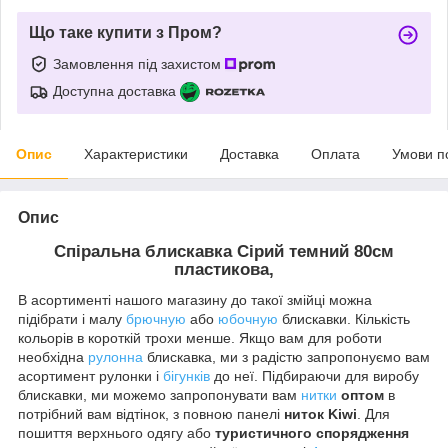
Що таке купити з Пром?
Замовлення під захистом
Доступна доставка
Опис
Характеристики
Доставка
Оплата
Умови п
Опис
Спіральна блискавка
Сірий темний
80см
пластикова,
В асортименті нашого магазину до такої змійці можна
підібрати і малу
брючную
або
юбочную
блискавки. Кількість
кольорів в короткій трохи менше. Якщо вам для роботи
необхідна
рулонна
блискавка, ми з радістю запропонуємо вам
асортимент рулонки і
бігунків
до неї. Підбираючи для виробу
блискавки, ми можемо запропонувати вам
нитки
оптом
в
потрібний вам відтінок, з повною панелі
ниток Kiwi
. Для
пошиття верхнього одягу або
туристичного спорядження