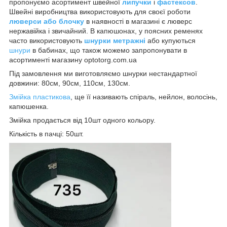
пропонуємо асортимент швейної
липучки
і
фастексов
.
Швейні виробництва використовують для своєї роботи
люверси або блочку
в наявності в магазині є люверс
нержавійка і звичайний. В капюшонах, у поясних ременях
часто використовують
шнурки метражні
або купуються
шнури
в бабинах, що також можемо запропонувати в
асортименті магазину optotorg.com.ua
Під замовлення ми виготовляємо шнурки нестандартної
довжини: 80см, 90см, 110см, 130см.
Змійка пластикова
, ще її називають спіраль, нейлон, волосінь,
капюшенка.
Змійка продається від 10шт одного кольору.
Кількість в пачці: 50шт.