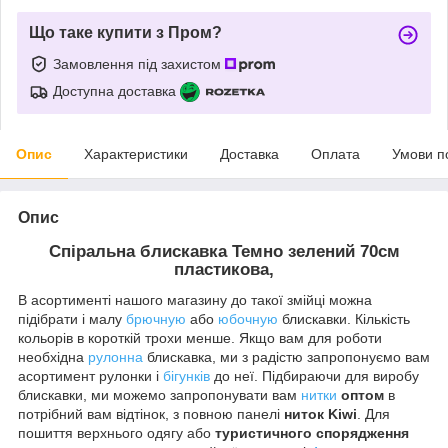
Що таке купити з Пром?
Замовлення під захистом
Доступна доставка
Опис
Характеристики
Доставка
Оплата
Умови п
Опис
Спіральна блискавка
Темно зелений
70см
пластикова,
В асортименті нашого магазину до такої змійці можна
підібрати і малу
брючную
або
юбочную
блискавки. Кількість
кольорів в короткій трохи менше. Якщо вам для роботи
необхідна
рулонна
блискавка, ми з радістю запропонуємо вам
асортимент рулонки і
бігунків
до неї. Підбираючи для виробу
блискавки, ми можемо запропонувати вам
нитки
оптом
в
потрібний вам відтінок, з повною панелі
ниток Kiwi
. Для
пошиття верхнього одягу або
туристичного спорядження