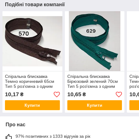
Подібні товари компанії
Спіральна блискавка
Спіральна блискавка
Спір
Темно коричневий 65см
Бірюзовий зелений 70см
Темн
Тип 5 роз'ємна з одним
Тип 5 роз'ємна з одним
роз'
бігунком Kiwi
бігунком Kiwi
Kiwi
10,17
10,65
10,
₴
₴
Купити
Купити
Про нас
97% позитивних з 1333 відгуків за рік