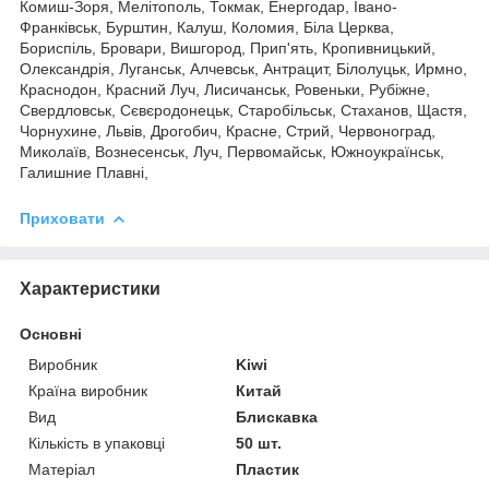
Комиш-Зоря, Мелітополь, Токмак, Енергодар, Івано-
Франківськ, Бурштин, Калуш, Коломия, Біла Церква,
Бориспіль, Бровари, Вишгород, Прип'ять, Кропивницький,
Олександрія, Луганськ, Алчевськ, Антрацит, Білолуцьк, Ирмно,
Краснодон, Красний Луч, Лисичанськ, Ровеньки, Рубіжне,
Свердловськ, Сєвєродонецьк, Старобільськ, Стаханов, Щастя,
Чорнухине, Львів, Дрогобич, Красне, Стрий, Червоноград,
Миколаїв, Вознесенськ, Луч, Первомайськ, Южноукраїнськ,
Галишние Плавні,
Приховати
Характеристики
Основні
Виробник
Kiwi
Країна виробник
Китай
Вид
Блискавка
Кількість в упаковці
50 шт.
Матеріал
Пластик