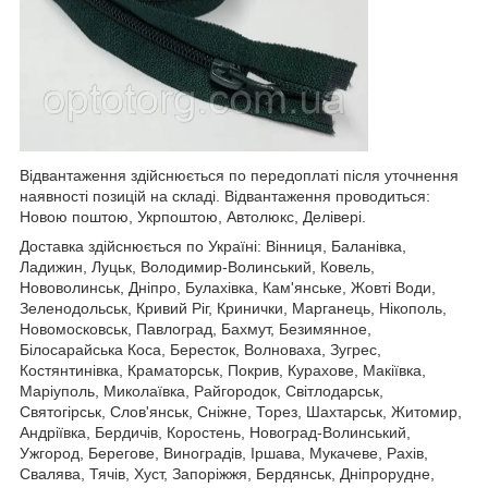
Відвантаження здійснюється по передоплаті після уточнення
наявності позицій на складі. Відвантаження проводиться:
Новою поштою, Укрпоштою, Автолюкс, Делівері.
Доставка здійснюється по Україні: Вінниця, Баланівка,
Ладижин, Луцьк, Володимир-Волинський, Ковель,
Нововолинськ, Дніпро, Булахівка, Кам'янське, Жовті Води,
Зеленодольськ, Кривий Ріг, Кринички, Марганець, Нікополь,
Новомосковськ, Павлоград, Бахмут, Безимянное,
Білосарайська Коса, Бересток, Волноваха, Зугрес,
Костянтинівка, Краматорськ, Покрив, Курахове, Макіївка,
Маріуполь, Миколаївка, Райгородок, Світлодарськ,
Святогірськ, Слов'янськ, Сніжне, Торез, Шахтарськ, Житомир,
Андріївка, Бердичів, Коростень, Новоград-Волинський,
Ужгород, Берегове, Виноградів, Іршава, Мукачеве, Рахів,
Свалява, Тячів, Хуст, Запоріжжя, Бердянськ, Дніпрорудне,