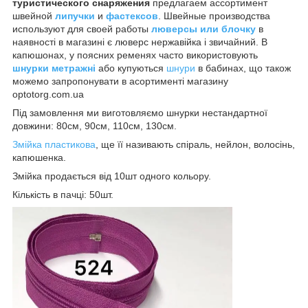
туристического снаряжения
предлагаем ассортимент
швейной
липучки
и
фастексов
. Швейные производства
используют для своей работы
люверсы или блочку
в
наявності в магазині є люверс нержавійка і звичайний. В
капюшонах, у поясних ременях часто використовують
шнурки метражні
або купуються
шнури
в бабинах, що також
можемо запропонувати в асортименті магазину
optotorg.com.ua
Під замовлення ми виготовляємо шнурки нестандартної
довжини: 80см, 90см, 110см, 130см.
Змійка пластикова
, ще її називають спіраль, нейлон, волосінь,
капюшенка.
Змійка продається від 10шт одного кольору.
Кількість в пачці: 50шт.