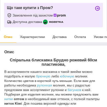
Що таке купити з Пром?
Замовлення під захистом
Доступна доставка
Опис
Характеристики
Доставка
Оплата
Умови п
Опис
Спіральна блискавка
Брудно рожевий
60см
пластикова,
В ассортименте нашего магазина к такой змейке можно
подобрать и малую
брючную
либо
юбочную
молнии.
Количество цветов в короткой чуть меньше. Если вам для
работы необходима
рулонная
молния, мы с радостью
предложим вам ассортимент рулонки и
бегунков
к ней.
Подбирая для изделия молнии, мы можем предложить вам
нитки
оптом
в необходимый вам оттенок, с полной палитры
ниток Kiwi
. Для пошива верхней одежды или