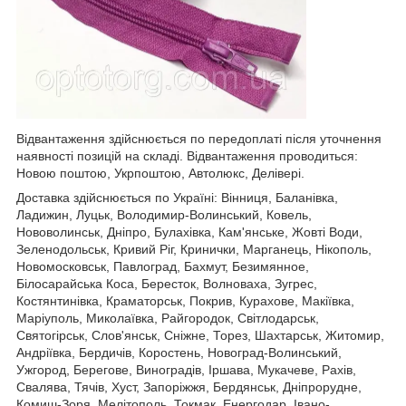
Відвантаження здійснюється по передоплаті після уточнення
наявності позицій на складі. Відвантаження проводиться:
Новою поштою, Укрпоштою, Автолюкс, Делівері.
Доставка здійснюється по Україні: Вінниця, Баланівка,
Ладижин, Луцьк, Володимир-Волинський, Ковель,
Нововолинськ, Дніпро, Булахівка, Кам'янське, Жовті Води,
Зеленодольськ, Кривий Ріг, Кринички, Марганець, Нікополь,
Новомосковськ, Павлоград, Бахмут, Безимянное,
Білосарайська Коса, Бересток, Волноваха, Зугрес,
Костянтинівка, Краматорськ, Покрив, Курахове, Макіївка,
Маріуполь, Миколаївка, Райгородок, Світлодарськ,
Святогірськ, Слов'янськ, Сніжне, Торез, Шахтарськ, Житомир,
Андріївка, Бердичів, Коростень, Новоград-Волинський,
Ужгород, Берегове, Виноградів, Іршава, Мукачеве, Рахів,
Свалява, Тячів, Хуст, Запоріжжя, Бердянськ, Дніпрорудне,
Комиш-Зоря, Мелітополь, Токмак, Енергодар, Івано-