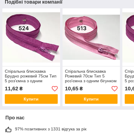
Подібні товари компанії
Спіральна блискавка
Спіральна блискавка
Спір
Брудно рожевий 75см Тип
Рожевий 70см Тип 5
Бруд
5 роз'ємна з одним
роз'ємна з одним бігунком
5 ро
бігунком
Kiwi
бігу
11,62
10,65
10,
₴
₴
Купити
Купити
Про нас
97% позитивних з 1331 відгука за рік