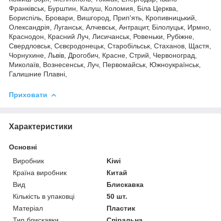
Франківськ, Бурштин, Калуш, Коломия, Біла Церква,
Бориспіль, Бровари, Вишгород, Прип'ять, Кропивницький,
Олександрія, Луганськ, Алчевськ, Антрацит, Білолуцьк, Ирмно,
Краснодон, Красний Луч, Лисичанськ, Ровеньки, Рубіжне,
Свердловськ, Сєвєродонецьк, Старобільськ, Стаханов, Щастя,
Чорнухине, Львів, Дрогобич, Красне, Стрий, Червоноград,
Миколаїв, Вознесенськ, Луч, Первомайськ, Южноукраїнськ,
Галишние Плавні,
Приховати
Характеристики
Основні
Виробник
Kiwi
Країна виробник
Китай
Вид
Блискавка
Кількість в упаковці
50 шт.
Матеріал
Пластик
Тип блискавки
Спіральна