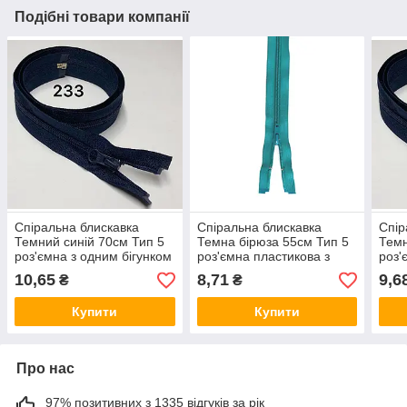
Подібні товари компанії
Спіральна блискавка
Спіральна блискавка
Спір
Темний синій 70см Тип 5
Темна бірюза 55см Тип 5
Темн
роз'ємна з одним бігунком
роз'ємна пластикова з
роз'
Kiwi
одним бігунком
Kiwi
10,65
8,71
9,6
₴
₴
Купити
Купити
Про нас
97% позитивних з 1335 відгуків за рік