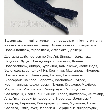
Відвантаження здійснюється по передоплаті після уточнення
наявності позицій на складі. Відвантаження проводиться:
Новою поштою, Укрпоштою, Автолюкс, Делівері.
Доставка здійснюється по Україні: Вінниця, Баланівка,
Ладижин, Луцьк, Володимир-Волинський, Ковель,
Нововолинськ, Дніпро, Булахівка, Кам'янське, Жовті Води,
Зеленодольськ, Кривий Ріг, Кринички, Марганець, Нікополь,
Новомосковськ, Павлоград, Бахмут, Безимянное,
Білосарайська Коса, Бересток, Волноваха, Зугрес,
Костянтинівка, Краматорськ, Покрив, Курахове, Макіївка,
Маріуполь, Миколаївка, Райгородок, Світлодарськ,
Святогірськ, Слов'янськ, Сніжне, Торез, Шахтарськ, Житомир,
Андріївка, Бердичів, Коростень, Новоград-Волинський,
Ужгород, Берегове, Виноградів, Іршава, Мукачеве, Рахів,
Свалява, Тячів, Хуст, Запоріжжя, Бердянськ, Дніпрорудне,