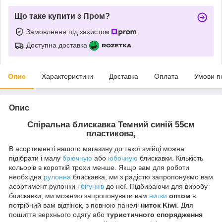
Що таке купити з Пром?
Замовлення під захистом
Доступна доставка
Опис
Характеристики
Доставка
Оплата
Умови п
Опис
Спіральна блискавка
Темний синій
55см
пластикова,
В асортименті нашого магазину до такої змійці можна
підібрати і малу
брючную
або
юбочную
блискавки. Кількість
кольорів в короткій трохи менше. Якщо вам для роботи
необхідна
рулонна
блискавка, ми з радістю запропонуємо вам
асортимент рулонки і
бігунків
до неї. Підбираючи для виробу
блискавки, ми можемо запропонувати вам
нитки
оптом
в
потрібний вам відтінок, з повною панелі
ниток Kiwi
. Для
пошиття верхнього одягу або
туристичного спорядження