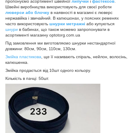
пропонуємо асортимент швейної
липучки
і
фастексов
.
Швейні виробництва використовують для своєї роботи
люверси або блочку
в наявності в магазині є люверс
нержавійка і звичайний. В капюшонах, у поясних ременях
часто використовують
шнурки метражні
або купуються
шнури
в бабинах, що також можемо запропонувати в
асортименті магазину optotorg.com.ua
Під замовлення ми виготовляємо шнурки нестандартної
довжини: 80см, 90см, 110см, 130см.
Змійка пластикова
, ще її називають спіраль, нейлон, волосінь,
капюшенка.
Змійка продається від 10шт одного кольору.
Кількість в пачці: 50шт.