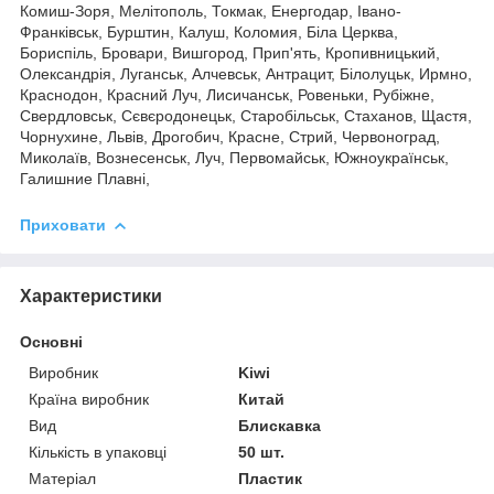
Комиш-Зоря, Мелітополь, Токмак, Енергодар, Івано-
Франківськ, Бурштин, Калуш, Коломия, Біла Церква,
Бориспіль, Бровари, Вишгород, Прип'ять, Кропивницький,
Олександрія, Луганськ, Алчевськ, Антрацит, Білолуцьк, Ирмно,
Краснодон, Красний Луч, Лисичанськ, Ровеньки, Рубіжне,
Свердловськ, Сєвєродонецьк, Старобільськ, Стаханов, Щастя,
Чорнухине, Львів, Дрогобич, Красне, Стрий, Червоноград,
Миколаїв, Вознесенськ, Луч, Первомайськ, Южноукраїнськ,
Галишние Плавні,
Приховати
Характеристики
Основні
Виробник
Kiwi
Країна виробник
Китай
Вид
Блискавка
Кількість в упаковці
50 шт.
Матеріал
Пластик