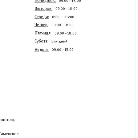
Понеділок
09:00
18:00
Вівторок
09:00
18:00
Середа
09:00
18:00
Четвер
09:00
18:00
Пʼятниця
09:00
18:00
Субота
Вихідний
Неділя
09:00
15:00
Спіральна блискавка Сірий
темний 55см Тип 5
роз'ємна
В наявності
рпоштою,
9,68 ₴
Каменское,