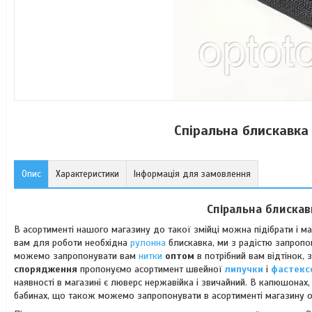
Спіральна блискавка
Опис
Характеристики
Інформація для замовлення
Спіральна блиска
В асортименті нашого магазину до такої змійці можна підібрати і м
вам для роботи необхідна
рулонна
блискавка, ми з радістю запроп
можемо запропонувати вам
нитки
оптом
в потрібний вам відтінок,
спорядження
пропонуємо асортимент швейної
липучки
і
фастекс
наявності в магазині є люверс нержавійка і звичайний. В капюшонах
бабинах, що також можемо запропонувати в асортименті магазину o