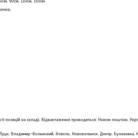
см, 90см, 110см, 130см.
шенка.
ості позицій на складі. Відвантаження проводиться: Новою поштою, Ук
 Луцк, Владимир-Волынский, Ковель, Нововолынск, Днепр, Булаховка, 