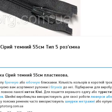
 Сірий темний 55см Тип 5 роз'ємна
вка
Сірий темний
55см
пластикова,
алу
брючную
або
юбочную
блискавки. Кількість кольорів в короткій тр
онуємо вам асортимент рулонки і
бігунків
до неї. Підбираючи для виробу
 з повною панелі
ниток Kiwi
. Для пошиття верхнього одягу або
туристи
ов
. Швейні виробництва використовують для своєї роботи
люверси або
, у поясних ременях часто використовують
шнурки метражні
або купую
ptotorg.com.ua