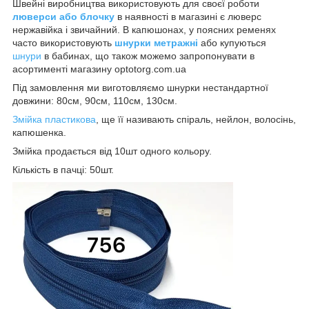
Швейні виробництва використовують для своєї роботи
люверси або блочку
в наявності в магазині є люверс
нержавійка і звичайний. В капюшонах, у поясних ременях
часто використовують
шнурки метражні
або купуються
шнури
в бабинах, що також можемо запропонувати в
асортименті магазину optotorg.com.ua
Під замовлення ми виготовляємо шнурки нестандартної
довжини: 80см, 90см, 110см, 130см.
Змійка пластикова
, ще її називають спіраль, нейлон, волосінь,
капюшенка.
Змійка продається від 10шт одного кольору.
Кількість в пачці: 50шт.