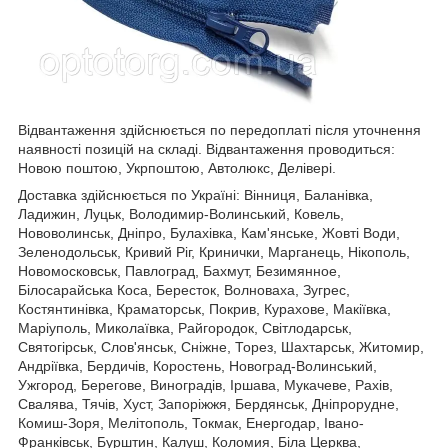
Відвантаження здійснюється по передоплаті після уточнення
наявності позицій на складі. Відвантаження проводиться:
Новою поштою, Укрпоштою, Автолюкс, Делівері.
Доставка здійснюється по Україні: Вінниця, Баланівка,
Ладижин, Луцьк, Володимир-Волинський, Ковель,
Нововолинськ, Дніпро, Булахівка, Кам'янське, Жовті Води,
Зеленодольськ, Кривий Ріг, Кринички, Марганець, Нікополь,
Новомосковськ, Павлоград, Бахмут, Безимянное,
Білосарайська Коса, Бересток, Волноваха, Зугрес,
Костянтинівка, Краматорськ, Покрив, Курахове, Макіївка,
Маріуполь, Миколаївка, Райгородок, Світлодарськ,
Святогірськ, Слов'янськ, Сніжне, Торез, Шахтарськ, Житомир,
Андріївка, Бердичів, Коростень, Новоград-Волинський,
Ужгород, Берегове, Виноградів, Іршава, Мукачеве, Рахів,
Свалява, Тячів, Хуст, Запоріжжя, Бердянськ, Дніпрорудне,
Комиш-Зоря, Мелітополь, Токмак, Енергодар, Івано-
Франківськ, Бурштин, Калуш, Коломия, Біла Церква,