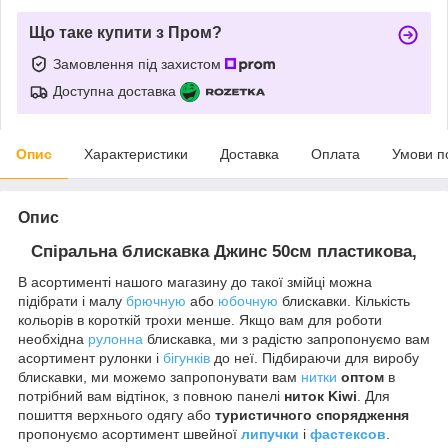
Що таке купити з Пром?
Замовлення під захистом
Доступна доставка
Опис
Характеристики
Доставка
Оплата
Умови п
Опис
Спіральна блискавка
Джинс
50см
пластикова,
В асортименті нашого магазину до такої змійці можна
підібрати і малу
брючную
або
юбочную
блискавки. Кількість
кольорів в короткій трохи менше. Якщо вам для роботи
необхідна
рулонна
блискавка, ми з радістю запропонуємо вам
асортимент рулонки і
бігунків
до неї. Підбираючи для виробу
блискавки, ми можемо запропонувати вам
нитки
оптом
в
потрібний вам відтінок, з повною панелі
ниток Kiwi
. Для
пошиття верхнього одягу або
туристичного спорядження
пропонуємо асортимент швейної
липучки
і
фастексов
.