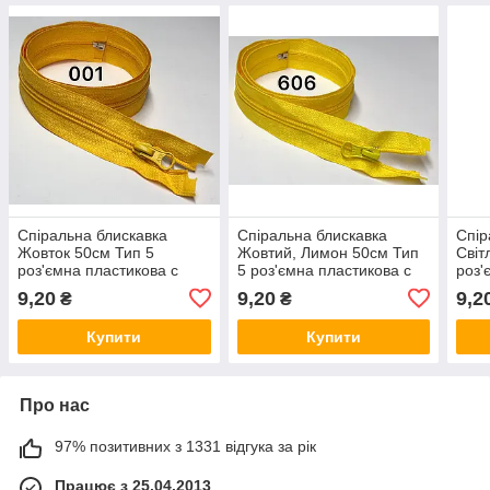
Спіральна блискавка
Спіральна блискавка
Спір
Жовток 50см Тип 5
Жовтий, Лимон 50см Тип
Світ
роз'ємна пластикова с
5 роз'ємна пластикова с
роз'
одним бігунком
одним бігунком
одни
9,20
9,20
9,2
₴
₴
Купити
Купити
Про нас
97% позитивних з 1331 відгука за рік
Працює з 25.04.2013