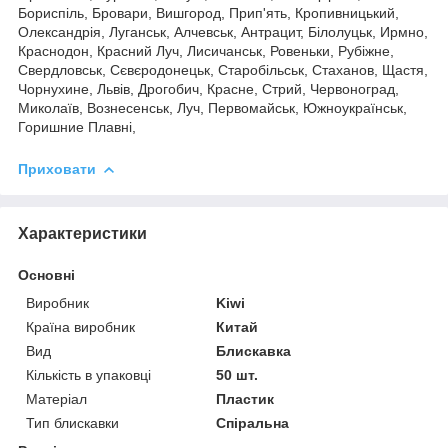
Бориспіль, Бровари, Вишгород, Прип'ять, Кропивницький,
Олександрія, Луганськ, Алчевськ, Антрацит, Білолуцьк, Ирмно,
Краснодон, Красний Луч, Лисичанськ, Ровеньки, Рубіжне,
Свердловськ, Сєвєродонецьк, Старобільськ, Стаханов, Щастя,
Чорнухине, Львів, Дрогобич, Красне, Стрий, Червоноград,
Миколаїв, Вознесенськ, Луч, Первомайськ, Южноукраїнськ,
Горишние Плавні,
Приховати
Характеристики
Основні
Виробник
Kiwi
Країна виробник
Китай
Вид
Блискавка
Кількість в упаковці
50 шт.
Матеріал
Пластик
Тип блискавки
Спіральна