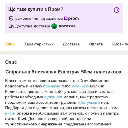
Що таке купити з Пром?
Замовлення під захистом
Доступна доставка
Опис
Характеристики
Доставка
Оплата
Умови п
Опис
Спіральна блискавка
Електрик
50см
пластикова,
В ассортименте нашего магазина к такой змейке можно
подобрать и малую
брючную
либо
юбочную
молнии.
Количество цветов в короткой чуть меньше. Если вам для
работы необходима
рулонная
молния, мы с радостью
предложим вам ассортимент рулонки и
бегунков
к ней.
Подбирая для изделия молнии, мы можем предложить вам
нитки
оптом
в необходимый вам оттенок, с полной палитры
ниток Kiwi
. Для пошива верхней одежды или
туристического снаряжения
предлагаем ассортимент