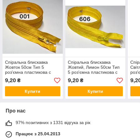
Спіральна блискавка
Спіральна блискавка
Спір
Жовток 50см Тип 5
Жовтий, Лимон 50см Тип
Світ
роз'ємна пластикова с
5 роз'ємна пластикова с
роз'
одним бігунком
одним бігунком
одни
9,20
9,20
9,2
₴
₴
Купити
Купити
Про нас
97% позитивних з 1331 відгука за рік
Працює з 25.04.2013