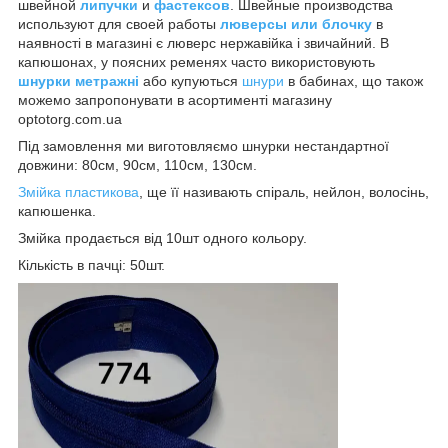
швейной
липучки
и
фастексов
. Швейные производства
используют для своей работы
люверсы или блочку
в
наявності в магазині є люверс нержавійка і звичайний. В
капюшонах, у поясних ременях часто використовують
шнурки метражні
або купуються
шнури
в бабинах, що також
можемо запропонувати в асортименті магазину
optotorg.com.ua
Під замовлення ми виготовляємо шнурки нестандартної
довжини: 80см, 90см, 110см, 130см.
Змійка пластикова
, ще її називають спіраль, нейлон, волосінь,
капюшенка.
Змійка продається від 10шт одного кольору.
Кількість в пачці: 50шт.