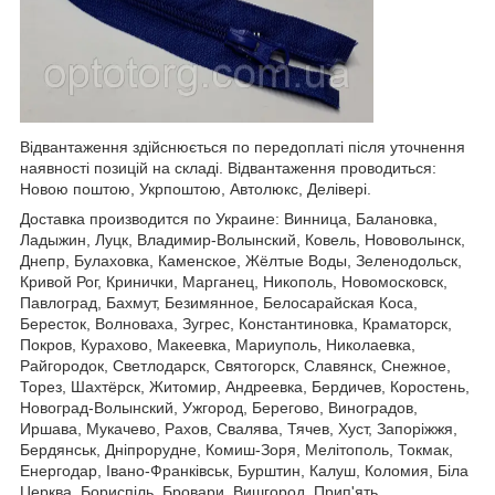
Відвантаження здійснюється по передоплаті після уточнення
наявності позицій на складі. Відвантаження проводиться:
Новою поштою, Укрпоштою, Автолюкс, Делівері.
Доставка производится по Украине: Винница, Балановка,
Ладыжин, Луцк, Владимир-Волынский, Ковель, Нововолынск,
Днепр, Булаховка, Каменское, Жёлтые Воды, Зеленодольск,
Кривой Рог, Кринички, Марганец, Никополь, Новомосковск,
Павлоград, Бахмут, Безимянное, Белосарайская Коса,
Бересток, Волноваха, Зугрес, Константиновка, Краматорск,
Покров, Курахово, Макеевка, Мариуполь, Николаевка,
Райгородок, Светлодарск, Святогорск, Славянск, Снежное,
Торез, Шахтёрск, Житомир, Андреевка, Бердичев, Коростень,
Новоград-Волынский, Ужгород, Берегово, Виноградов,
Иршава, Мукачево, Рахов, Свалява, Тячев, Хуст, Запоріжжя,
Бердянськ, Дніпрорудне, Комиш-Зоря, Мелітополь, Токмак,
Енергодар, Івано-Франківськ, Бурштин, Калуш, Коломия, Біла
Церква, Бориспіль, Бровари, Вишгород, Прип'ять,