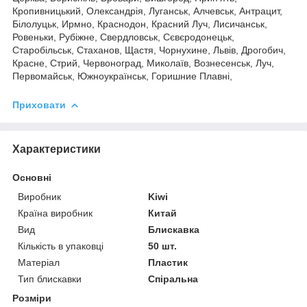
Кропивницький, Олександрія, Луганськ, Алчевськ, Антрацит,
Білолуцьк, Ирмно, Краснодон, Красний Луч, Лисичанськ,
Ровеньки, Рубіжне, Свердловськ, Сєвєродонецьк,
Старобільськ, Стаханов, Щастя, Чорнухине, Львів, Дрогобич,
Красне, Стрий, Червоноград, Миколаїв, Вознесенськ, Луч,
Первомайськ, Южноукраїнськ, Горишние Плавні,
Приховати
Характеристики
Основні
Виробник
Kiwi
Країна виробник
Китай
Вид
Блискавка
Кількість в упаковці
50 шт.
Матеріал
Пластик
Тип блискавки
Спіральна
Розміри