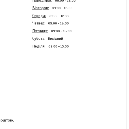
Понеділок
09:00
18:00
Вівторок
09:00
18:00
Середа
09:00
18:00
Четвер
09:00
18:00
Пʼятниця
09:00
18:00
Субота
Вихідний
Неділя
09:00
15:00
Спіральна блискавка
Бордовий 50см Тип 5
роз'ємна пластикова с
одним бігунком
В наявності
9,20 ₴
рпоштою,