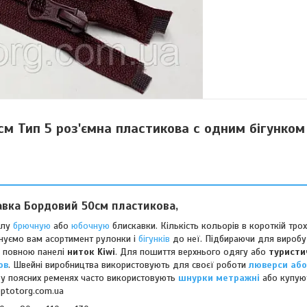
см Тип 5 роз'ємна пластикова с одним бігунком
авка
Бордовий
50см
пластикова,
алу
брючную
або
юбочную
блискавки. Кількість кольорів в короткій тр
онуємо вам асортимент рулонки і
бігунків
до неї. Підбираючи для виробу
 з повною панелі
ниток Kiwi
. Для пошиття верхнього одягу або
туристи
ов
. Швейні виробництва використовують для своєї роботи
люверси або
, у поясних ременях часто використовують
шнурки метражні
або купую
ptotorg.com.ua