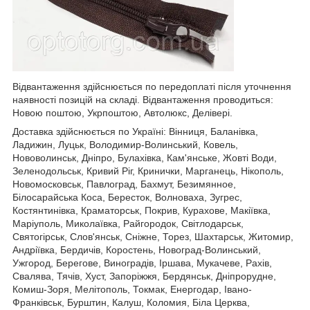
Відвантаження здійснюється по передоплаті після уточнення
наявності позицій на складі. Відвантаження проводиться:
Новою поштою, Укрпоштою, Автолюкс, Делівері.
Доставка здійснюється по Україні: Вінниця, Баланівка,
Ладижин, Луцьк, Володимир-Волинський, Ковель,
Нововолинськ, Дніпро, Булахівка, Кам'янське, Жовті Води,
Зеленодольськ, Кривий Ріг, Кринички, Марганець, Нікополь,
Новомосковськ, Павлоград, Бахмут, Безимянное,
Білосарайська Коса, Бересток, Волноваха, Зугрес,
Костянтинівка, Краматорськ, Покрив, Курахове, Макіївка,
Маріуполь, Миколаївка, Райгородок, Світлодарськ,
Святогірськ, Слов'янськ, Сніжне, Торез, Шахтарськ, Житомир,
Андріївка, Бердичів, Коростень, Новоград-Волинський,
Ужгород, Берегове, Виноградів, Іршава, Мукачеве, Рахів,
Свалява, Тячів, Хуст, Запоріжжя, Бердянськ, Дніпрорудне,
Комиш-Зоря, Мелітополь, Токмак, Енергодар, Івано-
Франківськ, Бурштин, Калуш, Коломия, Біла Церква,