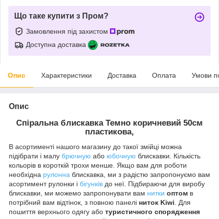
Що таке купити з Пром?
Замовлення під захистом
Доступна доставка
Опис
Характеристики
Доставка
Оплата
Умови п
Опис
Спіральна блискавка
Темно коричневий
50см
пластикова,
В асортименті нашого магазину до такої змійці можна
підібрати і малу
брючную
або
юбочную
блискавки. Кількість
кольорів в короткій трохи менше. Якщо вам для роботи
необхідна
рулонна
блискавка, ми з радістю запропонуємо вам
асортимент рулонки і
бігунків
до неї. Підбираючи для виробу
блискавки, ми можемо запропонувати вам
нитки
оптом
в
потрібний вам відтінок, з повною панелі
ниток Kiwi
. Для
пошиття верхнього одягу або
туристичного спорядження