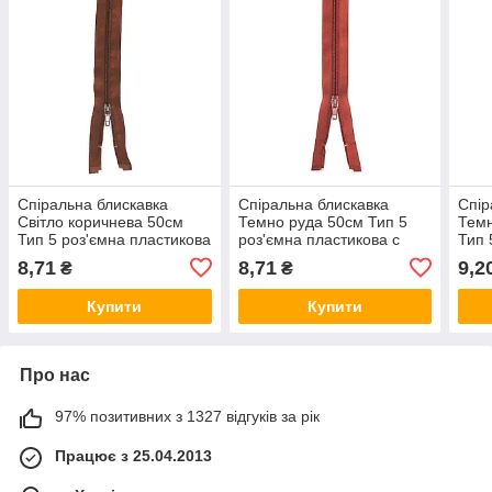
Спіральна блискавка
Спіральна блискавка
Спір
Світло коричнева 50см
Темно руда 50см Тип 5
Темн
Тип 5 роз'ємна пластикова
роз'ємна пластикова с
Тип 
с одним бігунком
одним бігунком
с од
8,71
8,71
9,2
₴
₴
Купити
Купити
Про нас
97% позитивних з 1327 відгуків за рік
Працює з 25.04.2013