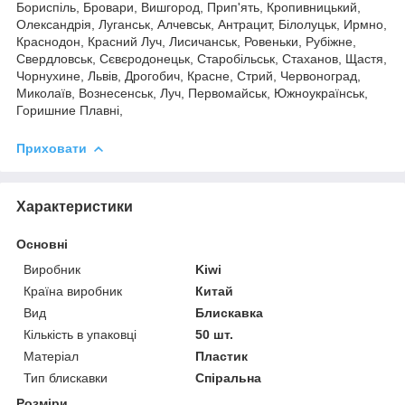
Бориспіль, Бровари, Вишгород, Прип'ять, Кропивницький,
Олександрія, Луганськ, Алчевськ, Антрацит, Білолуцьк, Ирмно,
Краснодон, Красний Луч, Лисичанськ, Ровеньки, Рубіжне,
Свердловськ, Сєвєродонецьк, Старобільськ, Стаханов, Щастя,
Чорнухине, Львів, Дрогобич, Красне, Стрий, Червоноград,
Миколаїв, Вознесенськ, Луч, Первомайськ, Южноукраїнськ,
Горишние Плавні,
Приховати
Характеристики
Основні
Виробник
Kiwi
Країна виробник
Китай
Вид
Блискавка
Кількість в упаковці
50 шт.
Матеріал
Пластик
Тип блискавки
Спіральна
Розміри