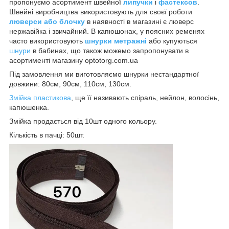
пропонуємо асортимент швейної
липучки
і
фастексов
.
Швейні виробництва використовують для своєї роботи
люверси або блочку
в наявності в магазині є люверс
нержавійка і звичайний. В капюшонах, у поясних ременях
часто використовують
шнурки метражні
або купуються
шнури
в бабинах, що також можемо запропонувати в
асортименті магазину optotorg.com.ua
Під замовлення ми виготовляємо шнурки нестандартної
довжини: 80см, 90см, 110см, 130см.
Змійка пластикова
, ще її називають спіраль, нейлон, волосінь,
капюшенка.
Змійка продається від 10шт одного кольору.
Кількість в пачці: 50шт.