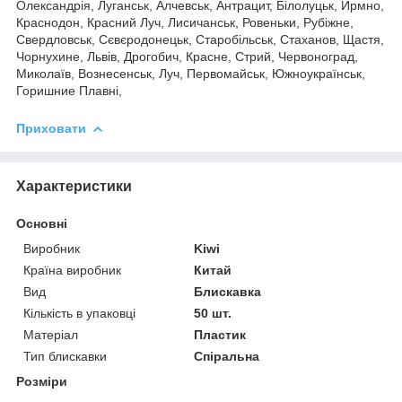
Олександрія, Луганськ, Алчевськ, Антрацит, Білолуцьк, Ирмно,
Краснодон, Красний Луч, Лисичанськ, Ровеньки, Рубіжне,
Свердловськ, Сєвєродонецьк, Старобільськ, Стаханов, Щастя,
Чорнухине, Львів, Дрогобич, Красне, Стрий, Червоноград,
Миколаїв, Вознесенськ, Луч, Первомайськ, Южноукраїнськ,
Горишние Плавні,
Приховати
Характеристики
Основні
Виробник
Kiwi
Країна виробник
Китай
Вид
Блискавка
Кількість в упаковці
50 шт.
Матеріал
Пластик
Тип блискавки
Спіральна
Розміри