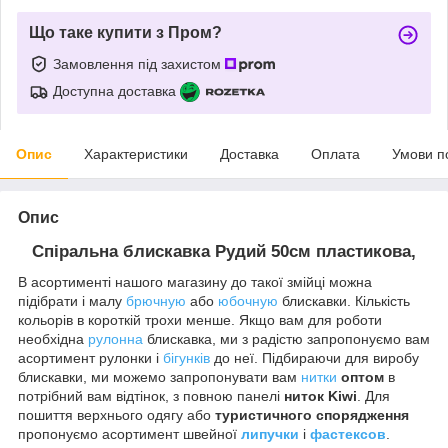
Що таке купити з Пром?
Замовлення під захистом
Доступна доставка
Опис
Характеристики
Доставка
Оплата
Умови п
Опис
Спіральна блискавка
Рудий
50см
пластикова,
В асортименті нашого магазину до такої змійці можна
підібрати і малу
брючную
або
юбочную
блискавки. Кількість
кольорів в короткій трохи менше. Якщо вам для роботи
необхідна
рулонна
блискавка, ми з радістю запропонуємо вам
асортимент рулонки і
бігунків
до неї. Підбираючи для виробу
блискавки, ми можемо запропонувати вам
нитки
оптом
в
потрібний вам відтінок, з повною панелі
ниток Kiwi
. Для
пошиття верхнього одягу або
туристичного спорядження
пропонуємо асортимент швейної
липучки
і
фастексов
.