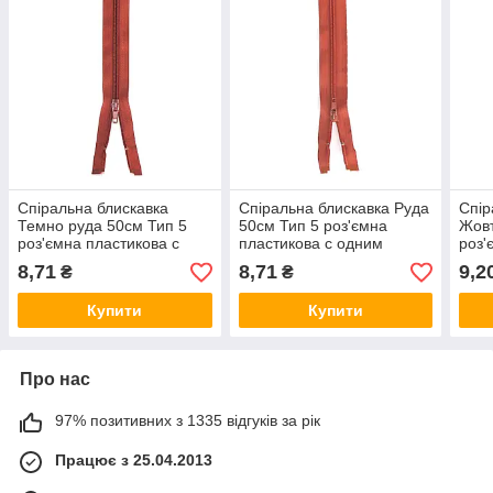
Спіральна блискавка
Спіральна блискавка Руда
Спір
Темно руда 50см Тип 5
50см Тип 5 роз'ємна
Жовт
роз'ємна пластикова с
пластикова с одним
роз'
одним бігунком
бігунком
одни
8,71
8,71
9,2
₴
₴
Купити
Купити
Про нас
97% позитивних з 1335 відгуків за рік
Працює з 25.04.2013