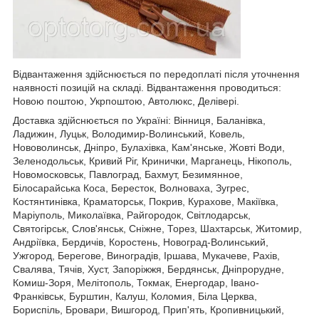
Відвантаження здійснюється по передоплаті після уточнення
наявності позицій на складі. Відвантаження проводиться:
Новою поштою, Укрпоштою, Автолюкс, Делівері.
Доставка здійснюється по Україні: Вінниця, Баланівка,
Ладижин, Луцьк, Володимир-Волинський, Ковель,
Нововолинськ, Дніпро, Булахівка, Кам'янське, Жовті Води,
Зеленодольськ, Кривий Ріг, Кринички, Марганець, Нікополь,
Новомосковськ, Павлоград, Бахмут, Безимянное,
Білосарайська Коса, Бересток, Волноваха, Зугрес,
Костянтинівка, Краматорськ, Покрив, Курахове, Макіївка,
Маріуполь, Миколаївка, Райгородок, Світлодарськ,
Святогірськ, Слов'янськ, Сніжне, Торез, Шахтарськ, Житомир,
Андріївка, Бердичів, Коростень, Новоград-Волинський,
Ужгород, Берегове, Виноградів, Іршава, Мукачеве, Рахів,
Свалява, Тячів, Хуст, Запоріжжя, Бердянськ, Дніпрорудне,
Комиш-Зоря, Мелітополь, Токмак, Енергодар, Івано-
Франківськ, Бурштин, Калуш, Коломия, Біла Церква,
Бориспіль, Бровари, Вишгород, Прип'ять, Кропивницький,