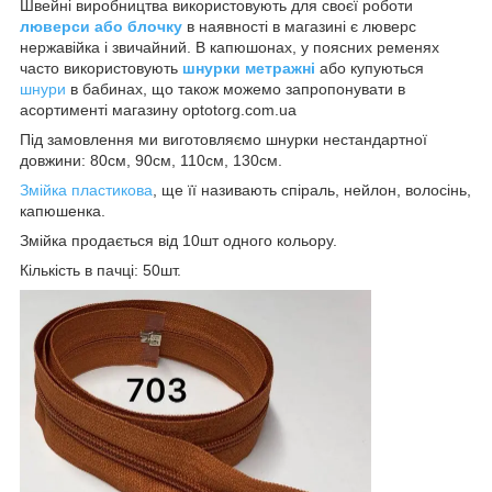
Швейні виробництва використовують для своєї роботи
люверси або блочку
в наявності в магазині є люверс
нержавійка і звичайний. В капюшонах, у поясних ременях
часто використовують
шнурки метражні
або купуються
шнури
в бабинах, що також можемо запропонувати в
асортименті магазину optotorg.com.ua
Під замовлення ми виготовляємо шнурки нестандартної
довжини: 80см, 90см, 110см, 130см.
Змійка пластикова
, ще її називають спіраль, нейлон, волосінь,
капюшенка.
Змійка продається від 10шт одного кольору.
Кількість в пачці: 50шт.