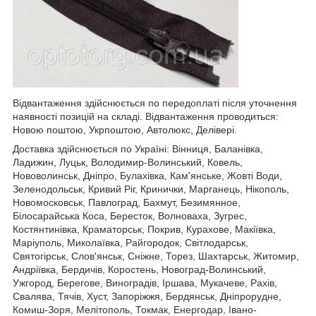
Відвантаження здійснюється по передоплаті після уточнення
наявності позицій на складі. Відвантаження проводиться:
Новою поштою, Укрпоштою, Автолюкс, Делівері.
Доставка здійснюється по Україні: Вінниця, Баланівка,
Ладижин, Луцьк, Володимир-Волинський, Ковель,
Нововолинськ, Дніпро, Булахівка, Кам'янське, Жовті Води,
Зеленодольськ, Кривий Ріг, Кринички, Марганець, Нікополь,
Новомосковськ, Павлоград, Бахмут, Безимянное,
Білосарайська Коса, Бересток, Волноваха, Зугрес,
Костянтинівка, Краматорськ, Покрив, Курахове, Макіївка,
Маріуполь, Миколаївка, Райгородок, Світлодарськ,
Святогірськ, Слов'янськ, Сніжне, Торез, Шахтарськ, Житомир,
Андріївка, Бердичів, Коростень, Новоград-Волинський,
Ужгород, Берегове, Виноградів, Іршава, Мукачеве, Рахів,
Свалява, Тячів, Хуст, Запоріжжя, Бердянськ, Дніпрорудне,
Комиш-Зоря, Мелітополь, Токмак, Енергодар, Івано-