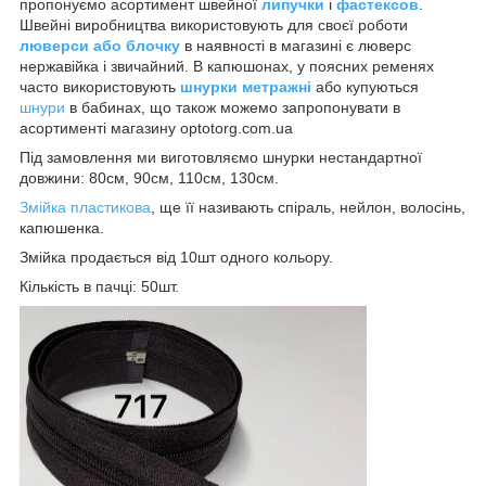
пропонуємо асортимент швейної
липучки
і
фастексов
.
Швейні виробництва використовують для своєї роботи
люверси або блочку
в наявності в магазині є люверс
нержавійка і звичайний. В капюшонах, у поясних ременях
часто використовують
шнурки метражні
або купуються
шнури
в бабинах, що також можемо запропонувати в
асортименті магазину optotorg.com.ua
Під замовлення ми виготовляємо шнурки нестандартної
довжини: 80см, 90см, 110см, 130см.
Змійка пластикова
, ще її називають спіраль, нейлон, волосінь,
капюшенка.
Змійка продається від 10шт одного кольору.
Кількість в пачці: 50шт.