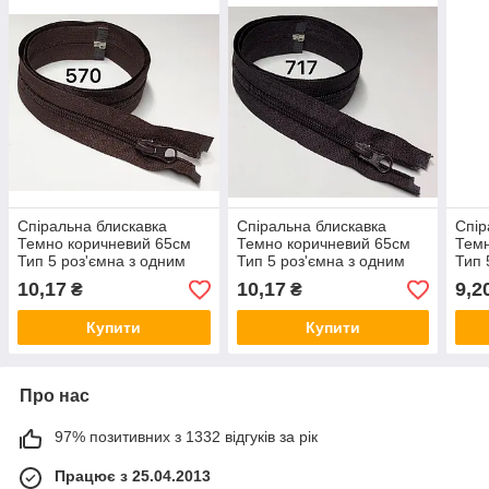
Спіральна блискавка
Спіральна блискавка
Спір
Темно коричневий 65см
Темно коричневий 65см
Темн
Тип 5 роз'ємна з одним
Тип 5 роз'ємна з одним
Тип 
бігунком Kiwi
бігунком Kiwi
10,17
10,17
9,2
₴
₴
Купити
Купити
Про нас
97% позитивних з 1332 відгуків за рік
Працює з 25.04.2013