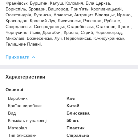
Франківськ, Бурштин, Калуш, Коломия, Біла Церква,
Бориспіль, Бровари, Вишгород, Прип'ять, Кропивницький,
Олександрія, Луганськ, Алчевськ, Антрацит, Білолуцьк, Ирмно,
Краснодон, Красний Луч, Лисичанськ, Ровеньки, Рубіжне,
Свердловськ, Сєвєродонецьк, Старобільськ, Стаханов, Щастя,
Чорнухине, Львів, Дрогобич, Красне, Стрий, Червоноград,
Миколаїв, Вознесенськ, Луч, Первомайськ, Южноукраїнськ,
Галишние Плавні,
Приховати
Характеристики
Основні
Виробник
Kiwi
Країна виробник
Китай
Вид
Блискавка
Кількість в упаковці
50 шт.
Матеріал
Пластик
Тип блискавки
Спіральна