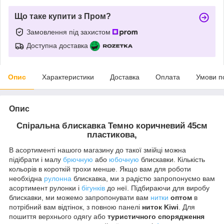
Що таке купити з Пром?
Замовлення під захистом
Доступна доставка
Опис
Характеристики
Доставка
Оплата
Умови п
Опис
Спіральна блискавка
Темно коричневий
45см
пластикова,
В асортименті нашого магазину до такої змійці можна
підібрати і малу
брючную
або
юбочную
блискавки. Кількість
кольорів в короткій трохи менше. Якщо вам для роботи
необхідна
рулонна
блискавка, ми з радістю запропонуємо вам
асортимент рулонки і
бігунків
до неї. Підбираючи для виробу
блискавки, ми можемо запропонувати вам
нитки
оптом
в
потрібний вам відтінок, з повною панелі
ниток Kiwi
. Для
пошиття верхнього одягу або
туристичного спорядження