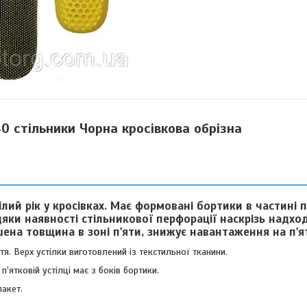
0 стільники Чорна кросівкова обрізна
лий рік у кросівках. Має формовані бортики в частині п
вдяки наявності стільникової перфорації наскрізь надхо
шена товщина в зоні п'яти, знижує навантаження на п'я
тя. Верх устілки виготовлений із текстильної тканини.
п'ятковій устілці має з боків бортики.
акет.