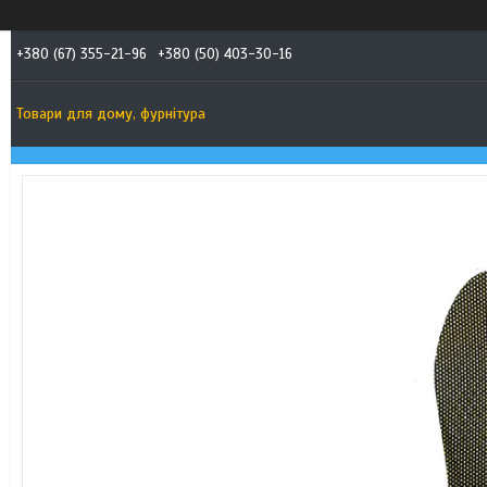
+380 (67) 355-21-96
+380 (50) 403-30-16
Товари для дому, фурнітура