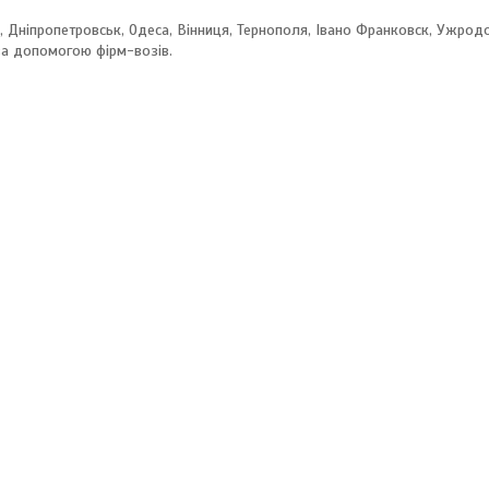
а, Дніпропетровськ, Одеса, Вінниця, Тернополя, Івано Франковск, Ужродо
, за допомогою фірм-возів.