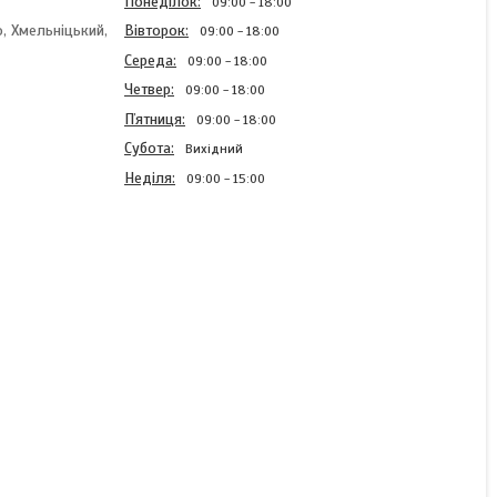
Понеділок
09:00
18:00
, Хмельніцький,
Вівторок
09:00
18:00
Середа
09:00
18:00
Четвер
09:00
18:00
Пʼятниця
09:00
18:00
Субота
Вихідний
Неділя
09:00
15:00
Устілка формована 36-40
стільники Чорна
кросівкова обрізна
В наявності
67 ₴/пара