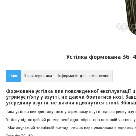
Устілка формована 36-4
Опис
Характеристики
Інформація для замовлення
Формована устілка для повсякденної експлуатації ці
утримує п'яту у взутті, не даючи бовтатися нозі. За
усередину взуття, не даючи вдихнутися стопі. Збіль
Така устілка використовується у фірмовому взутті лідерів ринку взут
Устілку під потрібний розмір необхідно обрізати в носковій частині, у 
Має акуратний зовнішній вигляд, кожна пара упакована в окремий п