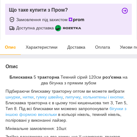
Що таке купити з Пром?
Замовлення під захистом
Доступна доставка
Опис
Характеристики
Доставка
Оплата
Умови п
Опис
Блискавка
5
тракторна
Темний сірий 120см
роз'ємна
на
два бігунка з прямим зубом
Підбираючи блискавку тракторну оптом ви можете вибрати
шнурки
,
нитки
,
гумку швейну
,
липучку
,
хольнитены і кнопки
.
Блискавка тракторна є в цьому тоні кишенькова тип 3, Тип 5,
Тип 8. Під всі блискавки ми можемо запропонувати
бігунки з
іншою формою весюльки
в кольорі нікель, темний нікель,
поліровані у виконанні лайзер.
Мінімальне замовлення: 10шт.
Змійка пластикова на два замку, ще її називають трактор,