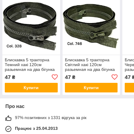
Блискавка 5 тракторна
Блискавка 5 тракторна
Блис
Темний хакі 120см
Світлий хакі 120см
Чер
разьемная на два бігунка
разьемная на два бігунка
разь
47
47
47
₴
₴
Купити
Купити
Про нас
97% позитивних з 1331 відгука за рік
Працює з 25.04.2013