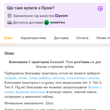
Що таке купити з Пром?
Замовлення під захистом
Доступна доставка
Опис
Характеристики
Доставка
Оплата
Умови п
Опис
Блискавка
5
тракторна
Бежевий 70см
роз'ємна
на два
бігунка з прямим зубом
Підбираючи блискавку тракторну оптом ви можете вибрати
шнурки
,
нитки
,
гумку швейну
,
липучку
,
хольнитены і кнопки
.
Блискавка тракторна є в цьому тоні кишенькова тип 3, Тип 5,
Тип 8. Під всі блискавки ми можемо запропонувати
бігунки з
іншою формою весюльки
в кольорі нікель, темний нікель,
поліровані у виконанні лайзер.
Мінімальне замовлення: 10шт.
Змійка пластикова на два замку, ще її називають трактор,