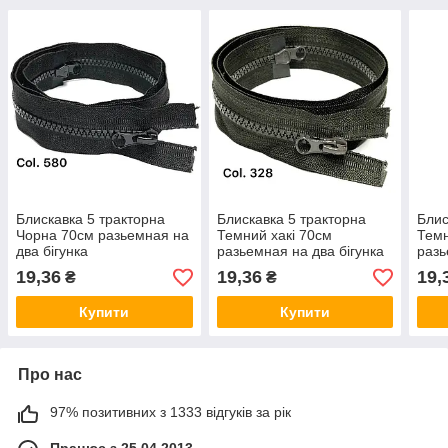
Блискавка 5 тракторна
Блискавка 5 тракторна
Блис
Чорна 70см разьемная на
Темний хакі 70см
Темн
два бігунка
разьемная на два бігунка
разь
19,36
19,36
19,
₴
₴
Купити
Купити
Про нас
97% позитивних з 1333 відгуків за рік