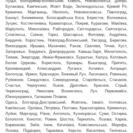
Луцьк, Володимир-Волинський, Ковель, Нововолинськ, Дніпро,
Булахівка, Кам'янське, Жовті Води, Зеленодольськ, Кривий Ріг,
Кринички, Марганець, Нікополь, Новомосковськ, Павлоград,
Бахмут, Безимянное, Білосарайська Коса, Бересток, Волноваха,
Зугрес, Костянтинівка, Краматорськ, Покрив, Курахове, Макіївка,
Маріуполь, Миколаївка, Райгородок, Світлодарськ, Святогірськ,
,
Слов'янськ, Сніжне, Торез, Шахтарськ
Житомир, Андріївка,
Бердичів, Коростень, Новоград-Волинський, Ужгород, Берегове,
Виноградов, Иршава, Мукачево, Рахов, Свалява, Тячев, Хуст,
Запорожье, Бердянск, Днепрорудное, Камыш-Заря, Мелитополь,
Токмак, Энергодар, Ивано-Франковск, Бурштын, Калуш, Коломыя,
Белая Церковь, Борисполь, Бровары, Вышгород, Припять,
Кропивницкий, Александрия, Луганск, Алчевск, Антрацит,
Белолуцк, Ирмно, Краснодон, Бежевый Луч, Лисичанск, Ровеньки,
Рубежное, Свердловск, Северодонецк, Старобельск, Стаханов,
Счастье, Чернухино, Львов, Дрогобыч, Красное, Стрый,
Червоноград,
Николаев, Вознесенск, Луч, Первомайск,
Южноукраинск, Галишние Плавни,
Одеса, Білгород-Дністровський, Жовтень, Ізмаїл, Іллічівськ,
Кам'янське, Орлівка, Петрівка, Полтава, Красногорівка, Кременчук,
Лубни, Миргород, Рівне, Антополь, Кузнецовськ, Суми, Охтирка,
Білопілля, Конотоп, Ромни, Шостка, Тернопіль, Лозова, Харків,
Барвінкове, Зміїв, Ізюм, Кегичівка, Комсомольське, Мерефа,
Лозова, Подворки, Таранівка, Херсон, Василівка, Генічеськ,