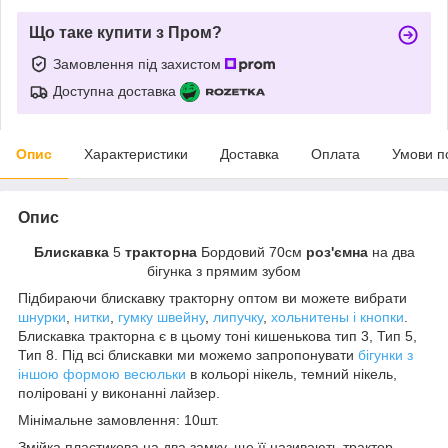
Що таке купити з Пром?
Замовлення під захистом
Доступна доставка
Опис
Характеристики
Доставка
Оплата
Умови п
Опис
Блискавка
5
тракторна
Бордовий 70см
роз'ємна
на два
бігунка з прямим зубом
Підбираючи блискавку тракторну оптом ви можете вибрати
шнурки
,
нитки
,
гумку швейну
,
липучку
,
хольнитены і кнопки
.
Блискавка тракторна є в цьому тоні кишенькова тип 3, Тип 5,
Тип 8. Під всі блискавки ми можемо запропонувати
бігунки з
іншою формою весюльки
в кольорі нікель, темний нікель,
поліровані у виконанні лайзер.
Мінімальне замовлення: 10шт.
Змійка пластикова на два замку, ще її називають трактор,