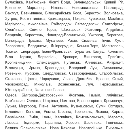
Булахівка, Кам'янське, Жовті Води, Зеленодольськ, Кривий Ріг,
Кринички, Марганець, Нікополь, Новомосковськ, Павлоград,
Бахмут, Безимянное, Білосарайська Коса, Бересток, Волноваха,
Зугрес, Костянтинівка, Краматорськ, Покрив, Курахове, Макіївка,
Маріуполь, Миколаївка, Райгородок, Світлодарськ, Святогірськ,
,
Слов'янськ, Сніжне, Торез, Шахтарськ
Житомир, Андріївка,
Бердичів, Коростень, Новоград-Волинський, Ужгород, Берегове,
Виноградів, Іршава, Мукачеве, Рахів, Свалява, Тячів, Хуст,
Запоріжжя, Бердянськ, Дніпрорудне, Комиш-Зоря, Мелітополь,
Токмак, Енергодар, Івано-Франківськ, Бурштин, Калуш, Коломия,
Біла Церква, Бориспіль, Бровари, Вишгород, Прип'ять,
Кропивницький, Олександрія, Луганськ, Алчевськ, Антрацит,
Білолуцьк, Ирмно, Краснодон, Бордовий Луч, Лисичанськ,
Ровеньки, Рубіжне, Свердловськ, Сєвєродонецьк, Старобільськ,
Стаханов, Щастя, Чорнухине, Львів, Дрогобич, Красне, Стрий,
Червоноград,
Миколаїв, Вознесенськ, Луч, Первомайськ,
Южноукраїнськ, Галишние Плавні,
Одеса, Білгород-Дністровський, Жовтень, Ізмаїл, Іллічівськ,
Кам'янське, Орлівка, Петрівка, Полтава, Красногорівка, Кременчук,
Лубни, Миргород, Рівне, Антополь, Кузнецовськ, Суми, Охтирка,
Білопілля, Конотоп, Ромни, Шостка, Тернопіль, Лозова, Харків,
Барвінкове, Зміїв, Ізюм, Кегичівка, Комсомольське, Мерефа,
Лозова, Подворки, Таранівка, Херсон, Василівка, Генічеськ,
Велика Олександрівка, Нова Каховка, Новотроїцьке, Рибальче,