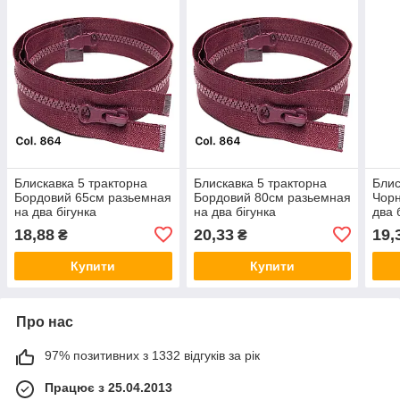
Блискавка 5 тракторна
Блискавка 5 тракторна
Блис
Бордовий 65см разьемная
Бордовий 80см разьемная
Чорн
на два бігунка
на два бігунка
два 
18,88
20,33
19,
₴
₴
Купити
Купити
Про нас
97% позитивних з 1332 відгуків за рік
Працює з 25.04.2013