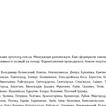
магазині optotorg.com.ua. Менеджери допоможуть Вам сформувати замовл
 наявності позицій на складі. Відвантаження проводиться: Новою пошт
, Володимир-Волинський, Ковель, Нововолинськ, Дніпро, Булахівка, Кам'ян
овськ, Павлоград, Бахмут, Безимянное, Білосарайська Коса, Бересток, Во
Миколаївка, Райгородок, Світлодарськ, Святогірськ, Слов'янськ, Сніжне, 
жгород, Берегове,
Виноградів, Іршава, Мукачеве, Рахів, Свалява, Тячів, 
Івано-Франківськ, Бурштин, Калуш, Коломия, Пісочний Церква,
е, Орлівка, Петрівка, Полтава, Красногорівка, Кременчук, Лубни, Миргород,
піль, Лозова, Харків, Барвінкове, Зміїв, Ізюм, Кегичівка, Комсомольське
вка, Нова Каховка, Новотроїцьке, Рибальче, Чаплинка, Хмельницький, Воло