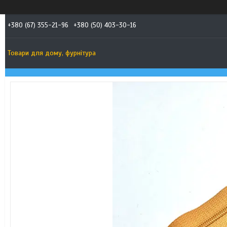
+380 (67) 355-21-96
+380 (50) 403-30-16
Товари для дому, фурнітура