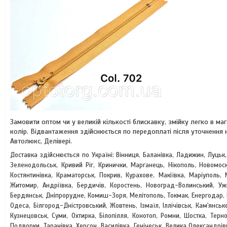
Замовити оптом чи у великій кількості блискавку, змійку легко в 
колір. Відвантаження здійснюється по передоплаті після уточнення
Автолюкс, Делівері.
Доставка здійснюється по Україні: Вінниця, Баланівка, Ладижин, Луцьк
Зеленодольськ, Кривий Ріг, Кринички, Марганець, Нікополь, Новомоск
Костянтинівка, Краматорськ, Покрив, Курахове, Макіївка, Маріуполь, 
Житомир, Андріївка, Бердичів, Коростень, Новоград-Волинський, У
Бердянськ, Дніпрорудне, Комиш-Зоря, Мелітополь, Токмак, Енергодар, 
Одеса, Білгород-Дністровський, Жовтень, Ізмаїл, Іллічівськ, Кам'янськ
Кузнецовськ, Суми, Охтирка, Білопілля, Конотоп, Ромни, Шостка, Терно
Подворки, Таранівка, Херсон, Василівка, Генічеськ, Велика Олександрі