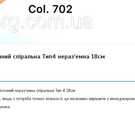
ний спіральна Тип4 нераз'емна 18см
сочний нераз'емна спіральна Тип 4 18см
у, якщо є потреба точної кількості, це можливо вирішити з менеджером
шенка.