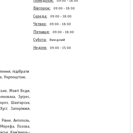
Понеділок
09:00
18:00
Вівторок
09:00
18:00
Середа
09:00
18:00
Четвер
09:00
18:00
Пʼятниця
09:00
18:00
Субота
Вихідний
Неділя
09:00
15:00
ення, підібрати
ою, Укрпоштою,
Блискавка брючна
Пісочний спіральна Тип4
нераз'емна 18см
ське, Жовті Води,
лноваха, Зугрес,
,
Торез, Шахтарськ
Хуст, Запоріжжя,
В наявності
4,36 ₴
 Рівне, Антополь,
, Мерефа, Лозова,
чиськ, Кам'янець-