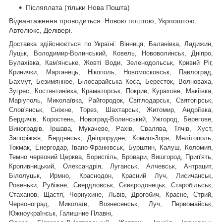
Післяплата (тільки Нова Пошта)
Відвантаження проводиться: Новою поштою, Укрпоштою,
Автолюкс, Делівері.
Доставка здійснюється по Україні: Вінниця, Баланівка, Ладижин,
Луцьк, Володимир-Волинський, Ковель, Нововолинськ, Дніпро,
Булахівка, Кам'янське, Жовті Води, Зеленодольськ, Кривий Ріг,
Кринички, Марганець, Нікополь, Новомосковськ, Павлоград,
Бахмут, Безимянное, Білосарайська Коса, Бересток, Волноваха,
Зугрес, Костянтинівка, Краматорськ, Покрив, Курахове, Макіївка,
Маріуполь, Миколаївка, Райгородок, Світлодарськ, Святогірськ,
,
Слов'янськ, Сніжне, Торез, Шахтарськ
Житомир, Андріївка,
Бердичів, Коростень, Новоград-Волинський, Ужгород, Берегове,
Виноградів, Іршава, Мукачеве, Рахів, Свалява, Тячів, Хуст,
Запоріжжя, Бердянськ, Дніпрорудне, Комиш-Зоря, Мелітополь,
Токмак, Енергодар, Івано-Франківськ, Бурштин, Калуш, Коломия,
Темно червоний Церква, Бориспіль, Бровари, Вишгород, Прип'ять,
Кропивницький, Олександрія, Луганськ, Алчевськ, Антрацит,
Білолуцьк, Ирмно, Краснодон, Красний Луч, Лисичанськ,
Ровеньки, Рубіжне, Свердловськ, Сєвєродонецьк, Старобільськ,
Стаханов, Щастя, Чорнухине, Львів, Дрогобич, Красне, Стрий,
Червоноград,
Миколаїв, Вознесенськ, Луч, Первомайськ,
Южноукраїнськ, Галишние Плавні,