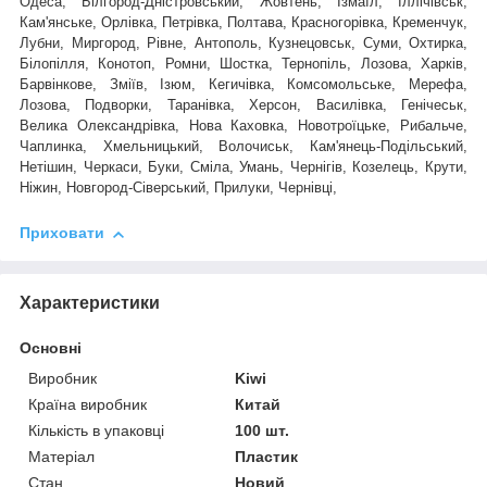
Одеса, Білгород-Дністровський, Жовтень, Ізмаїл, Іллічівськ,
Кам'янське, Орлівка, Петрівка, Полтава, Красногорівка, Кременчук,
Лубни, Миргород, Рівне, Антополь, Кузнецовськ, Суми, Охтирка,
Білопілля, Конотоп, Ромни, Шостка, Тернопіль, Лозова, Харків,
Барвінкове, Зміїв, Ізюм, Кегичівка, Комсомольське, Мерефа,
Лозова, Подворки, Таранівка, Херсон, Василівка, Генічеськ,
Велика Олександрівка, Нова Каховка, Новотроїцьке, Рибальче,
Чаплинка, Хмельницький, Волочиськ, Кам'янець-Подільський,
Нетішин, Черкаси, Буки, Сміла, Умань, Чернігів, Козелець, Крути,
Ніжин, Новгород-Сіверський, Прилуки, Чернівці,
Приховати
Характеристики
Основні
Виробник
Kiwi
Країна виробник
Китай
Кількість в упаковці
100 шт.
Матеріал
Пластик
Стан
Новий