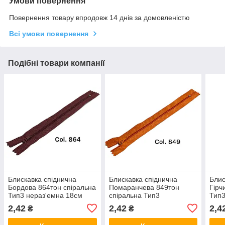
Умови повернення
Повернення товару впродовж 14 днів за домовленістю
Всі умови повернення
Подібні товари компанії
Блискавка спіднична
Блискавка спіднична
Блис
Бордова 864тон спіральна
Помаранчева 849тон
Гірч
Тип3 нераз'емна 18см
спіральна Тип3
Тип3
Kiwi
нераз'емна 18см Kiwi
Kiwi
2,42
2,42
2,4
₴
₴