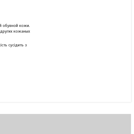
й обувной кожи.
 других кожаных
ість сусідить з