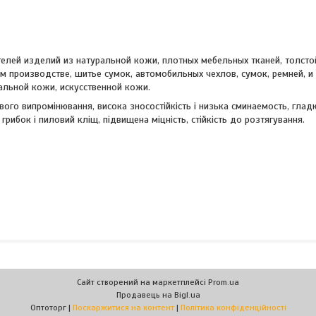
елей изделий из натуральной кожи, плотных мебельных тканей, толсто
 производстве, шитье сумок, автомобильных чехлов, сумок, ремней, и
альной кожи, искусственной кожи.
вого випромінювання, висока зносостійкість і низька сминаемость, гладк
грибок і пиловий кліщ, підвищена міцність, стійкість до розтягування.
Сайт створений на маркетплейсі
Prom.ua
Продавець на Bigl.ua
Оптоторг |
Поскаржитися на контент
|
Політика конфіденційності