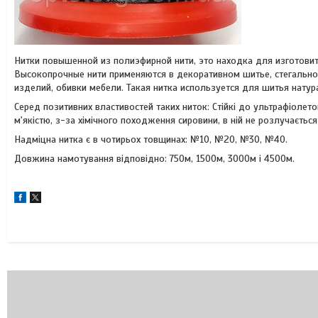
Нитки повышенной из полиэфирной нити, это находка для изготовит
Высокопрочные нити применяются в декоративном шитье, стегальном
изделий, обивки мебели. Такая нитка используется для шитья натур
Серед позитивних властивостей таких ниток: Стійкі до ультрафіолето
м'якістю, з-за хімічного походження сировини, в ній не розлучається 
Надміцна нитка є в чотирьох товщинах: №10, №20, №30, №40.
Довжина намотування відповідно: 750м, 1500м, 3000м і 4500м.