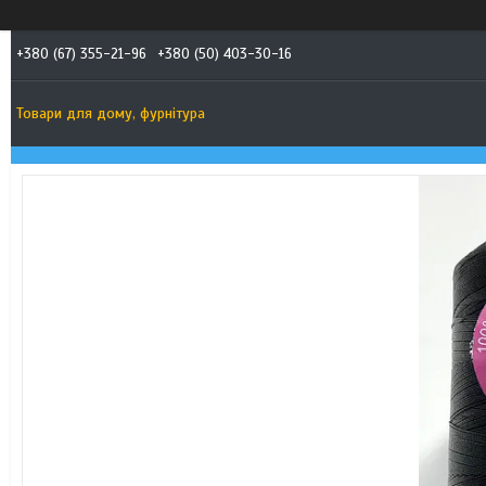
+380 (67) 355-21-96
+380 (50) 403-30-16
Товари для дому, фурнітура