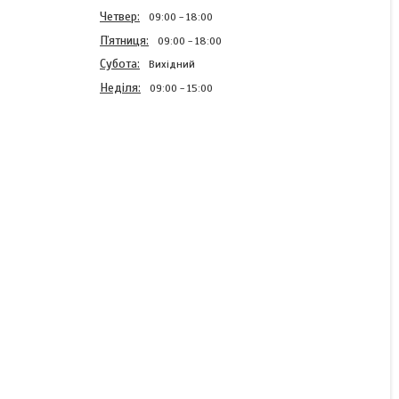
Четвер
09:00
18:00
Пʼятниця
09:00
18:00
Субота
Вихідний
Неділя
09:00
15:00
Нитка №20 Чорна
підвищеної міцності
капронова 1500м Kiwi
В наявності
190,35 ₴
КУПИТИ
КУПИТИ З