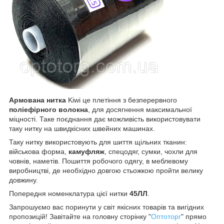
Армована нитка
Kiwi це плетіння з безперервного
поліефірного волокна
, для досягнення максимальної
міцності. Таке поєднання дає можливість використовувати
таку нитку на швидкісних швейних машинах.
Таку нитку використовують для шиття щільних тканин:
військова форма,
камуфляж
, спецодяг, сумки, чохли для
човнів, наметів. Пошиття робочого одягу, в меблевому
виробництві, де необхідно довгою стьожкою пройти велику
довжину.
Попередня номенклатура цієї нитки
45ЛЛ
.
Запрошуємо вас поринути у світ якісних товарів та вигідних
пропозицій! Завітайте на головну сторінку "
Оптоторг
" прямо