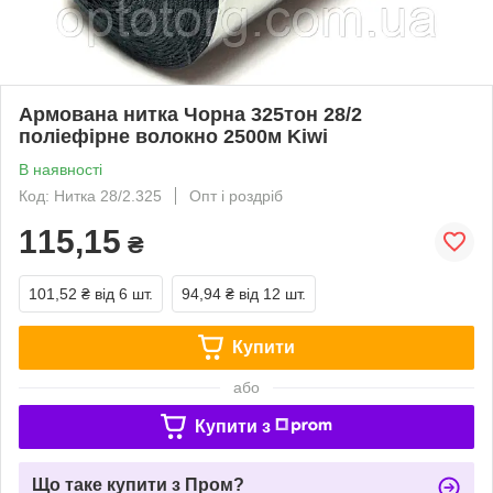
Армована нитка Чорна 325тон 28/2
поліефірне волокно 2500м Kiwi
В наявності
Код: Нитка 28/2.325
Опт і роздріб
115,15
₴
101,52 ₴
від 6 шт.
94,94 ₴
від 12 шт.
Купити
або
Купити з
Що таке купити з Пром?