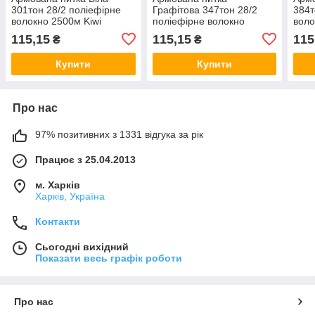
301тон 28/2 поліефірне
Графітова 347тон 28/2
384т
волокно 2500м Kiwi
поліефірне волокно
воло
2500м Kiwi
115,15
115,15
115
₴
₴
Купити
Купити
Про нас
97% позитивних з 1331 відгука за рік
Працює з 25.04.2013
м. Харків
Харків, Україна
Контакти
Сьогодні вихідний
Показати весь графік роботи
Про нас