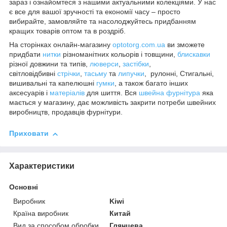
зараз і ознайомтеся з нашими актуальними колекціями. У нас
є все для вашої зручності та економії часу – просто
вибирайте, замовляйте та насолоджуйтесь придбанням
кращих товарів оптом та в роздріб.
На сторінках онлайн-магазину
optotorg.com.ua
ви зможете
придбати
нитки
різноманітних кольорів і товщини,
блискавки
різної довжини та типів,
люверси
,
застібки
,
світловідбивні
стрічки
,
тасьму
та
липучки
, рулонні, Стигальні,
вишивальні та капелюшні
гумки
, а також багато інших
аксесуарів і
матеріалів
для шиття. Вся
швейна фурнітура
яка
мається у магазину, дає можливість закрити потреби швейних
виробництв, продавців фурнітури.
Приховати
Характеристики
Основні
Виробник
Kiwi
Країна виробник
Китай
Вид за способом обробки
Глянцева