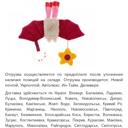
Отгрузка осуществляется по предоплате после уточнения
наличия позиций на складе. Отгрузка производится: Новой
почтой, Укрпочтой, Автолюкс, Ин-Тайм, Деливери.
Доставка здійснюється по Україні: Вінниця, Баланівка, Ладижин,
Луцьк, Володимир-Волинський, Ковель, Нововолинськ, Дніпро,
Булахівка, Кам'янське, Жовті Води, Зеленодольськ, Кривий Ріг,
Кринички, Марганець, Нікополь, Новомосковськ, Павлоград,
Бахмут, Безимянное, Білосарайська Коса, Бересток, Волноваха,
Зугрес, Костянтинівка, Краматорськ, Покрив, Курахове, Макіївка,
Маріуполь, Миколаївка, Райгородок, Світлодарськ, Святогірськ,