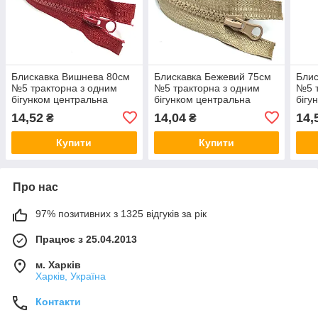
Блискавка Вишнева 80см
Блискавка Бежевий 75см
Блис
№5 тракторна з одним
№5 тракторна з одним
№5 т
бігунком центральна
бігунком центральна
бігу
14,52
14,04
14,
₴
₴
Купити
Купити
Про нас
97% позитивних з 1325 відгуків за рік
Працює з 25.04.2013
м. Харків
Харків, Україна
Контакти