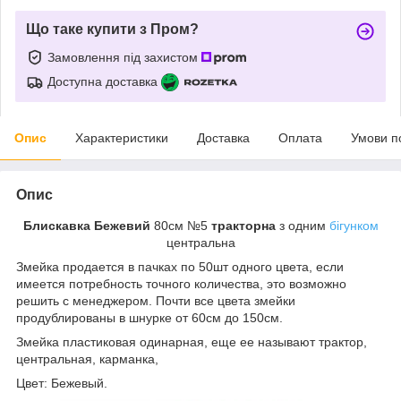
Що таке купити з Пром?
Замовлення під захистом
Доступна доставка
Опис
Характеристики
Доставка
Оплата
Умови п
Опис
Блискавка Бежевий
80см №5
тракторна
з одним
бігунком
центральна
Змейка продается в пачках по 50шт одного цвета, если
имеется потребность точного количества, это возможно
решить с менеджером. Почти все цвета змейки
продублированы в шнурке от 60см до 150см.
Змейка пластиковая одинарная, еще ее называют трактор,
центральная, карманка,
Цвет: Бежевый.