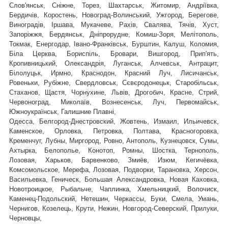
,
Слов'янськ, Сніжне, Торез, Шахтарськ
Житомир, Андріївка,
Бердичів, Коростень, Новоград-Волинський, Ужгород, Берегове,
Виноградів, Іршава, Мукачеве, Рахів, Свалява, Тячів, Хуст,
Запоріжжя, Бердянськ, Дніпрорудне, Комиш-Зоря, Мелітополь,
Токмак, Енергодар, Івано-Франківськ, Бурштин, Калуш, Коломия,
Біла Церква, Бориспіль, Бровари, Вишгород, Прип'ять,
Кропивницький, Олександрія, Луганськ, Алчевськ, Антрацит,
Білолуцьк, Ирмно, Краснодон, Красний Луч, Лисичанськ,
Ровеньки, Рубіжне, Свердловськ, Сєвєродонецьк, Старобільськ,
Стаханов, Щастя, Чорнухине, Львів, Дрогобич, Красне, Стрий,
Червоноград,
Миколаїв, Вознесенськ, Луч, Первомайськ,
Южноукраїнськ, Галишние Плавні,
Одесса, Белгород-Днестровский, Жовтень, Измаил, Ильичевск,
Каменское, Орловка, Петровка, Полтава, Красногоровка,
Кременчуг, Лубны, Миргород, Ровно, Антополь, Кузнецовск, Сумы,
Ахтырка, Белополье, Конотоп, Ромны, Шостка, Тернополь,
Лозовая, Харьков, Барвенково, Змиёв, Изюм, Кегичёвка,
Комсомольское, Мерефа, Лозовая, Подворки, Тарановка, Херсон,
Васильевка, Геническ, Большая Александровка, Новая Каховка,
Новотроицкое, Рыбальче, Чаплинка, Хмельницкий, Волочиск,
Каменец-Подольский, Нетешин, Черкассы, Буки, Смела, Умань,
Чернигов, Козелець, Крути, Нежин, Новгород-Северский, Прилуки,
Черновцы,