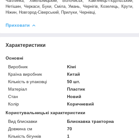
Чаплинка, Хмельницький, Волочиськ, Кам'янець-Подільський,
Нетішин, Черкаси, Буки, Сміла, Умань, Чернігів, Козелець, Крути,
Ніжин, Новгород-Сіверський, Прилуки, Чернівці,
Приховати
Характеристики
Основні
Виробник
Kiwi
Країна виробник
Китай
Кількість в упаковці
50 шт.
Матеріал
Пластик
Стан
Новий
Колір
Коричневий
Користувальницькі характеристики
Вид блискавки
Блискавка тракторна
Довжина см
70
Кількість бігунків
1