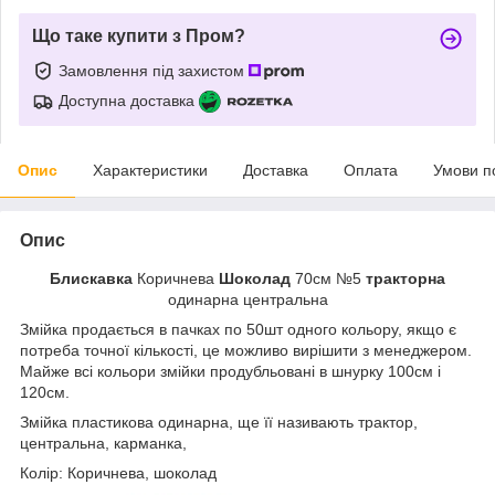
Що таке купити з Пром?
Замовлення під захистом
Доступна доставка
Опис
Характеристики
Доставка
Оплата
Умови п
Опис
Блискавка
Коричнева
Шоколад
70см №5
тракторна
одинарна центральна
Змійка продається в пачках по 50шт одного кольору, якщо є
потреба точної кількості, це можливо вирішити з менеджером.
Майже всі кольори змійки продубльовані в шнурку 100см і
120см.
Змійка пластикова одинарна, ще її називають трактор,
центральна, карманка,
Колір: Коричнева, шоколад