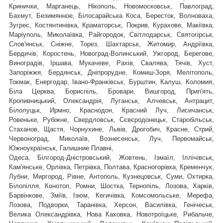
Кринички, Марганець, Нікополь, Новомосковськ, Павлоград,
Бахмут, Безимянное, Білосарайська Коса, Бересток, Волноваха,
Зугрес, Костянтинівка, Краматорськ, Покрив, Курахове, Макіївка,
Маріуполь, Миколаївка, Райгородок, Світлодарськ, Святогірськ,
,
Слов'янськ, Сніжне, Торез, Шахтарськ
Житомир, Андріївка,
Бердичів, Коростень, Новоград-Волинський, Ужгород, Берегове,
Виноградів, Іршава, Мукачеве, Рахів, Свалява, Тячів, Хуст,
Запоріжжя, Бердянськ, Дніпрорудне, Комиш-Зоря, Мелітополь,
Токмак, Енергодар, Івано-Франківськ, Бурштин, Калуш, Коломия,
Біла Церква, Бориспіль, Бровари, Вишгород, Прип'ять,
Кропивницький, Олександрія, Луганськ, Алчевськ, Антрацит,
Білолуцьк, Ирмно, Краснодон, Красний Луч, Лисичанськ,
Ровеньки, Рубіжне, Свердловськ, Сєвєродонецьк, Старобільськ,
Стаханов, Щастя, Чорнухине, Львів, Дрогобич, Красне, Стрий,
Червоноград,
Миколаїв, Вознесенськ, Луч, Первомайськ,
Южноукраїнськ, Галишние Плавні,
Одеса, Білгород-Дністровський, Жовтень, Ізмаїл, Іллічівськ,
Кам'янське, Орлівка, Петрівка, Полтава, Красногорівка, Кременчук,
Лубни, Миргород, Рівне, Антополь, Кузнецовськ, Суми, Охтирка,
Білопілля, Конотоп, Ромни, Шостка, Тернопіль, Лозова, Харків,
Барвінкове, Зміїв, Ізюм, Кегичівка, Комсомольське, Мерефа,
Лозова, Подворки, Таранівка, Херсон, Василівка, Генічеськ,
Велика Олександрівка, Нова Каховка, Новотроїцьке, Рибальче,