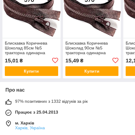
Блискавка Коричнева
Блискавка Коричнева
Блис
Шоколад 85см №5
Шоколад 90см №5
Шок
тракторна одинарна
тракторна одинарна
трак
центральна
центральна
цен
15,01
15,49
12,
₴
₴
Купити
Купити
Про нас
97% позитивних з 1332 відгуків за рік
Працює з 25.04.2013
м. Харків
Харків, Україна