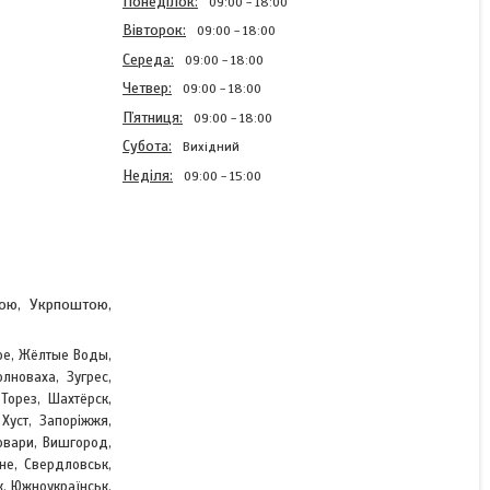
Понеділок
09:00
18:00
Вівторок
09:00
18:00
Середа
09:00
18:00
Четвер
09:00
18:00
Пʼятниця
09:00
18:00
Субота
Вихідний
Неділя
09:00
15:00
Блискавка Темно Зелений
тою, Укрпоштою,
65см №5 тракторна з
одним бігунком
ое, Жёлтые Воды,
лноваха, Зугрес,
,
 Торез, Шахтёрск
В наявності
 Хуст, Запоріжжя,
12,59 ₴
овари, Вишгород,
не, Свердловськ,
к, Южноукраїнськ,