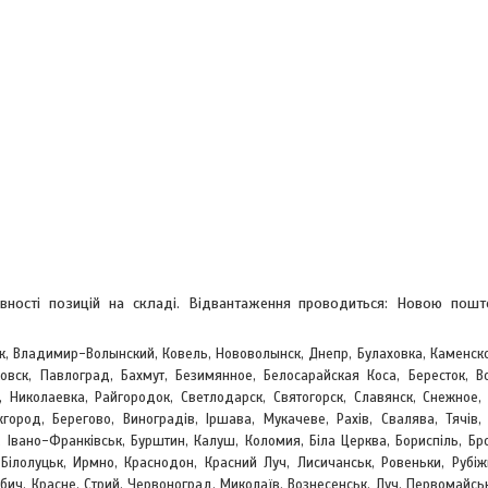
явності позицій на складі. Відвантаження проводиться: Новою пош
к, Владимир-Волынский, Ковель, Нововолынск, Днепр, Булаховка, Каменск
вск, Павлоград, Бахмут, Безимянное, Белосарайская Коса, Бересток, Во
, Николаевка, Райгородок, Светлодарск, Святогорск, Славянск, Снежное,
жгород, Берегово,
Виноградів, Іршава, Мукачеве, Рахів, Свалява, Тячів,
 Івано-Франківськ, Бурштин, Калуш, Коломия, Біла Церква, Бориспіль, Бр
, Білолуцьк, Ирмно, Краснодон, Красний Луч, Лисичанськ, Ровеньки, Рубіж
обич, Красне, Стрий, Червоноград,
Миколаїв, Вознесенськ, Луч, Первомайсь