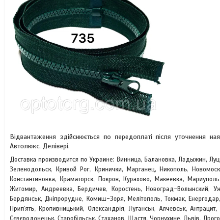
Відвантаження здійснюється по передоплаті після уточнення на
Автолюкс, Делівері.
Доставка производится по Украине: Винница, Балановка, Ладыжин, Луц
Зеленодольск, Кривой Рог, Кринички, Марганец, Никополь, Новомоско
Константиновка, Краматорск, Покров, Курахово, Макеевка, Мариуполь
Житомир, Андреевка, Бердичев, Коростень, Новоград-Волынский, У
Бердянськ, Дніпрорудне, Комиш-Зоря, Мелітополь, Токмак, Енергодар,
Прип'ять, Кропивницький, Олександрія, Луганськ, Алчевськ, Антрацит
Сєвєродонецьк, Старобільськ, Стаханов, Щастя, Чорнухине, Львів, Дрог