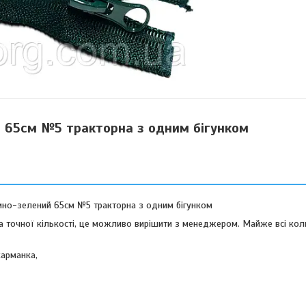
 65см №5 тракторна з одним бігунком
мно-зелений 65см №5 тракторна з одним бігунком
а точної кількості, це можливо вирішити з менеджером. Майже всі кол
карманка,