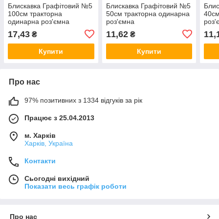
Блискавка Графітовий №5
Блискавка Графітовий №5
Блис
100см тракторна
50см тракторна одинарна
40см
одинарна роз'ємна
роз'ємна
роз'
17,43
11,62
11,
₴
₴
Купити
Купити
Про нас
97% позитивних з 1334 відгуків за рік
Працює з 25.04.2013
м. Харків
Харків, Україна
Контакти
Сьогодні вихідний
Показати весь графік роботи
Про нас