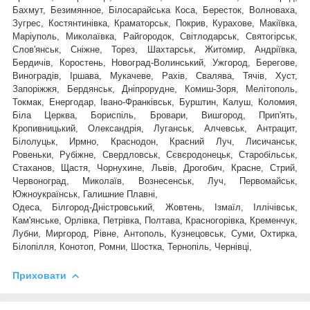
Бахмут, Безимянное, Білосарайська Коса, Бересток, Волноваха,
Зугрес, Костянтинівка, Краматорськ, Покрив, Курахове, Макіївка,
Маріуполь, Миколаївка, Райгородок, Світлодарськ, Святогірськ,
,
Слов'янськ, Сніжне, Торез, Шахтарськ
Житомир, Андріївка,
Бердичів, Коростень, Новоград-Волинський, Ужгород, Берегове,
Виноградів, Іршава, Мукачеве, Рахів, Свалява, Тячів, Хуст,
Запоріжжя, Бердянськ, Дніпрорудне, Комиш-Зоря, Мелітополь,
Токмак, Енергодар, Івано-Франківськ, Бурштин, Калуш, Коломия,
Біла Церква, Бориспіль, Бровари, Вишгород, Прип'ять,
Кропивницький, Олександрія, Луганськ, Алчевськ, Антрацит,
Білолуцьк, Ирмно, Краснодон, Красний Луч, Лисичанськ,
Ровеньки, Рубіжне, Свердловськ, Сєвєродонецьк, Старобільськ,
Стаханов, Щастя, Чорнухине, Львів, Дрогобич, Красне, Стрий,
Червоноград,
Миколаїв, Вознесенськ, Луч, Первомайськ,
Южноукраїнськ, Галишние Плавні,
Одеса, Білгород-Дністровський, Жовтень, Ізмаїл, Іллічівськ,
Кам'янське, Орлівка, Петрівка, Полтава, Красногорівка, Кременчук,
Лубни, Миргород, Рівне, Антополь, Кузнецовськ, Суми, Охтирка,
Білопілля, Конотоп, Ромни, Шостка, Тернопіль, Чернівці,
Приховати