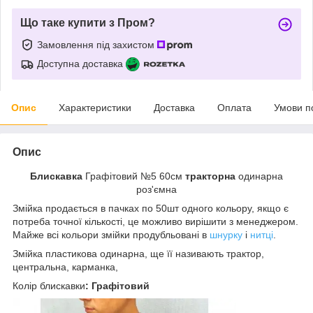
Що таке купити з Пром?
Замовлення під захистом
Доступна доставка
Опис
Характеристики
Доставка
Оплата
Умови п
Опис
Блискавка
Графітовий №5 60см
тракторна
одинарна
роз'ємна
Змійка продається в пачках по 50шт одного кольору, якщо є
потреба точної кількості, це можливо вирішити з менеджером.
Майже всі кольори змійки продубльовані в
шнурку
і
нитці
.
Змійка пластикова одинарна, ще її називають трактор,
центральна, карманка,
Колір
блискавки
: Графітовий