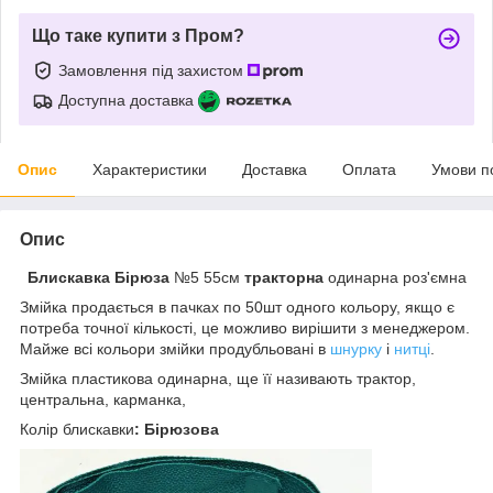
Що таке купити з Пром?
Замовлення під захистом
Доступна доставка
Опис
Характеристики
Доставка
Оплата
Умови п
Опис
Блискавка Бірюза
№5 55см
тракторна
одинарна роз'ємна
Змійка продається в пачках по 50шт одного кольору, якщо є
потреба точної кількості, це можливо вирішити з менеджером.
Майже всі кольори змійки продубльовані в
шнурку
і
нитці
.
Змійка пластикова одинарна, ще її називають трактор,
центральна, карманка,
Колір
блискавки
: Бірюзова