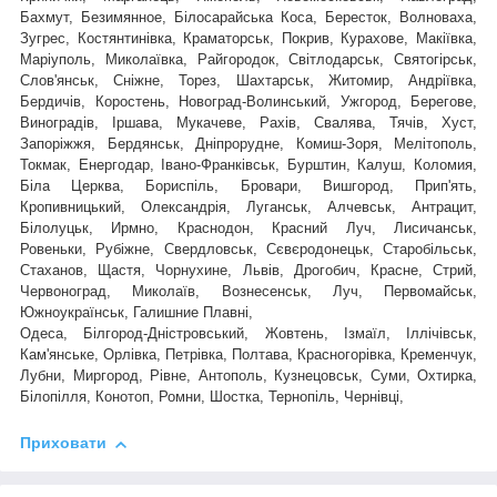
Бахмут, Безимянное, Білосарайська Коса, Бересток, Волноваха,
Зугрес, Костянтинівка, Краматорськ, Покрив, Курахове, Макіївка,
Маріуполь, Миколаївка, Райгородок, Світлодарськ, Святогірськ,
,
Слов'янськ, Сніжне, Торез, Шахтарськ
Житомир, Андріївка,
Бердичів, Коростень, Новоград-Волинський, Ужгород, Берегове,
Виноградів, Іршава, Мукачеве, Рахів, Свалява, Тячів, Хуст,
Запоріжжя, Бердянськ, Дніпрорудне, Комиш-Зоря, Мелітополь,
Токмак, Енергодар, Івано-Франківськ, Бурштин, Калуш, Коломия,
Біла Церква, Бориспіль, Бровари, Вишгород, Прип'ять,
Кропивницький, Олександрія, Луганськ, Алчевськ, Антрацит,
Білолуцьк, Ирмно, Краснодон, Красний Луч, Лисичанськ,
Ровеньки, Рубіжне, Свердловськ, Сєвєродонецьк, Старобільськ,
Стаханов, Щастя, Чорнухине, Львів, Дрогобич, Красне, Стрий,
Червоноград,
Миколаїв, Вознесенськ, Луч, Первомайськ,
Южноукраїнськ, Галишние Плавні,
Одеса, Білгород-Дністровський, Жовтень, Ізмаїл, Іллічівськ,
Кам'янське, Орлівка, Петрівка, Полтава, Красногорівка, Кременчук,
Лубни, Миргород, Рівне, Антополь, Кузнецовськ, Суми, Охтирка,
Білопілля, Конотоп, Ромни, Шостка, Тернопіль, Чернівці,
Приховати